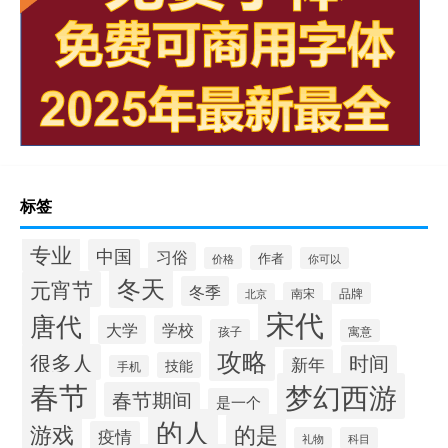
标签
专业
中国
习俗
作者
价格
你可以
冬天
元宵节
冬季
南宋
品牌
北京
宋代
唐代
大学
学校
孩子
寓意
攻略
很多人
时间
新年
技能
手机
春节
梦幻西游
春节期间
是一个
的人
的是
游戏
疫情
礼物
科目