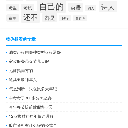
自己的
诗人
英语
考试
考生
词人
还不
都是
费用
银行
黄庭坚
猜你想看的文章
油类起火用哪种类型灭火器好
家政服务员春节几天假
元宵指南方的
道具丑脸拜年头
怎么判断一只仓鼠多大年纪
中考考了300多分怎么办
今年春节提前放假多少天
12点接财神拜年贺词讲解
股市分析有什么好的公式？