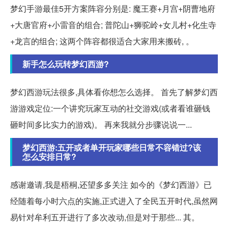
梦幻手游最佳5开方案阵容分别是: 魔王赛+月宫+阴曹地府
+大唐官府+小雷音的组合; 普陀山+狮驼岭+女儿村+化生寺
+龙言的组合; 这两个阵容都很适合大家用来搬砖, 。
新手怎么玩转梦幻西游?
梦幻西游玩法很多,具体看你想怎么选择。 首先了解梦幻西
游游戏定位:一个讲究玩家互动的社交游戏(或者看谁砸钱
砸时间多比实力的游戏)。 再来我就分步骤说说一...
梦幻西游:五开或者单开玩家哪些日常不容错过?该
怎么安排日常?
感谢邀请,我是梧桐,还望多多关注 如今的《梦幻西游》已
经随着每小时六点的实施,正式进入了全民五开时代,虽然网
易针对牟利五开进行了多次改动,但是对于那些... 其。