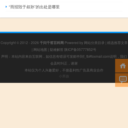
“而招毁于叔孙”的出处是哪里
Copyright © 2012 - 2026
千问千答百科网
Powered by
网站分类目录
|
精选推荐文章
|
网站地图
|
疑难解答
陕ICP备05777852号
声明：本站内容来自互联网，如信息有错误可发邮件到f_fb#foxmail.com说明，我们
会及时纠正，谢谢
本站仅为个人兴趣爱好，不接盈利性广告及商业合作
小男孩