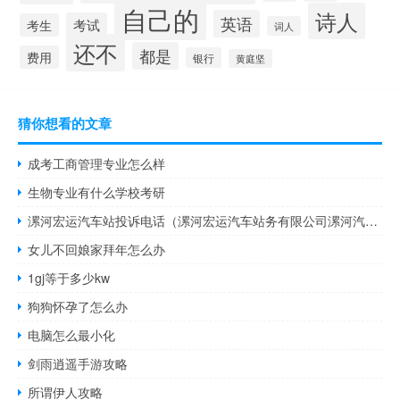
自己的
诗人
英语
考试
考生
词人
还不
都是
费用
银行
黄庭坚
猜你想看的文章
成考工商管理专业怎么样
生物专业有什么学校考研
漯河宏运汽车站投诉电话（漯河宏运汽车站务有限公司漯河汽车站）
女儿不回娘家拜年怎么办
1gj等于多少kw
狗狗怀孕了怎么办
电脑怎么最小化
剑雨逍遥手游攻略
所谓伊人攻略