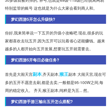
30多级就被封掉的, 养号,也就是69级-115级已经脱离网易
特别监管的账号 这也就是为什么大家会看到商人和。
梦幻西游5开怎么升级快?
你好,我来简单说一下五开的升级小攻略吧 现在,很多的玩
家都喜欢去玩五开,因为五开可以玩着省心还能赚钱。越来
越多的人都开始向五开发展,想要玩五开就需要去。
梦幻西游5开每日必做任务?
副本
猴王
首先是大闹天宫
,齐天副本,
副本 大闹天宫,现在可
多的五开不愿意去刷,都是去卖,一般都是95-100W之间,每
周的稳定收入。 齐天,猴王副本,纯粹是为五... 然。
梦幻西游手游三输出五开怎么搭配?