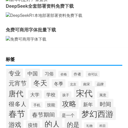
DeepSeek全套部署资料免费下载
免费可商用字体批量下载
标签
专业
中国
习俗
作者
价格
你可以
冬天
元宵节
冬季
南宋
品牌
北京
宋代
唐代
大学
学校
孩子
寓意
攻略
很多人
时间
新年
技能
手机
春节
梦幻西游
春节期间
是一个
的人
的是
游戏
疫情
礼物
科目