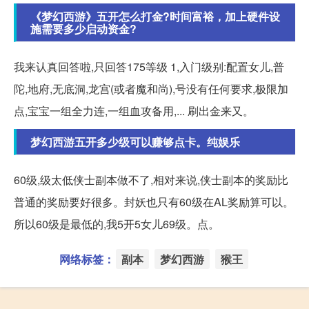
《梦幻西游》五开怎么打金?时间富裕，加上硬件设
施需要多少启动资金?
我来认真回答啦,只回答175等级 1,入门级别:配置女儿,普
陀,地府,无底洞,龙宫(或者魔和尚),号没有任何要求,极限加
点,宝宝一组全力连,一组血攻备用,... 刷出金来又。
梦幻西游五开多少级可以赚够点卡。纯娱乐
60级,级太低侠士副本做不了,相对来说,侠士副本的奖励比
普通的奖励要好很多。封妖也只有60级在AL奖励算可以。
所以60级是最低的,我5开5女儿69级。点。
网络标签：
副本
梦幻西游
猴王