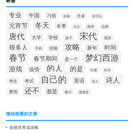
标签
专业
中国
习俗
作者
价格
你可以
冬天
元宵节
冬季
南宋
品牌
北京
宋代
唐代
大学
学校
孩子
寓意
攻略
很多人
时间
新年
技能
手机
春节
梦幻西游
春节期间
是一个
的人
的是
游戏
疫情
礼物
科目
自己的
诗人
英语
考试
考生
词人
还不
都是
费用
银行
黄庭坚
猜你想看的文章
洛丽塔养成攻略