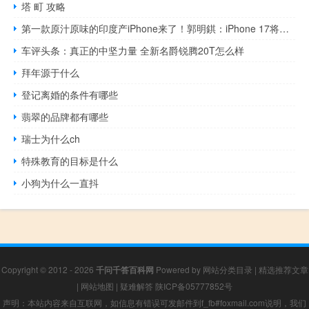
塔 町 攻略
第一款原汁原味的印度产iPhone来了！郭明錤：iPhone 17将首次在印度研发
车评头条：真正的中坚力量 全新名爵锐腾20T怎么样
拜年源于什么
登记离婚的条件有哪些
翡翠的品牌都有哪些
瑞士为什么ch
特殊教育的目标是什么
小狗为什么一直抖
Copyright © 2012 - 2026
千问千答百科网
Powered by
网站分类目录
|
精选推荐文章
|
网站地图
|
疑难解答
陕ICP备05777852号
声明：本站内容来自互联网，如信息有错误可发邮件到f_fb#foxmail.com说明，我们