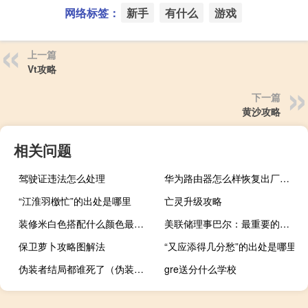
网络标签：
新手
有什么
游戏
上一篇
Vt攻略
下一篇
黄沙攻略
相关问题
驾驶证违法怎么处理
华为路由器怎么样恢复出厂设置（华为路由器怎么样）
“江淮羽檄忙”的出处是哪里
亡灵升级攻略
装修米白色搭配什么颜色最好看
美联储理事巴尔：最重要的问题不是今年是否需要进一步加息而是我们需要将在多长时间内将利率保持在足够紧缩的水平；我预计这将需要“一段时间”
保卫萝卜攻略图解法
“又应添得几分愁”的出处是哪里
伪装者结局都谁死了（伪装者结局）
gre送分什么学校