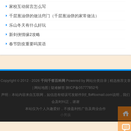
家校互动留言怎么写
千层葱油饼的做法窍门（千层葱油饼的家常做法）
乐山冬天有什么好玩
新剑侠情缘2攻略
春节防疫重要吗英语
Copyright © 2012 - 2026
千问千答百科网
Powered by
网站分类目录
|
精选推荐文章
|
网站地图
|
疑难解答
陕ICP备05777852号
声明：本站内容来自互联网，如信息有错误可发邮件到f_fb#foxmail.com说明，我们
会及时纠正，谢谢
本站仅为个人兴趣爱好，不接盈利性广告及商业合作
小男孩