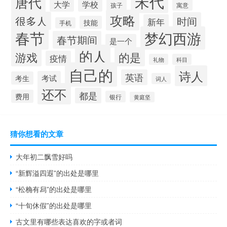
宋代
唐代
大学
学校
孩子
寓意
攻略
很多人
时间
新年
技能
手机
春节
梦幻西游
春节期间
是一个
的人
的是
游戏
疫情
礼物
科目
自己的
诗人
英语
考试
考生
词人
还不
都是
费用
银行
黄庭坚
猜你想看的文章
大年初二飘雪好吗
“新辉溢四遐”的出处是哪里
“松桷有舄”的出处是哪里
“十旬休假”的出处是哪里
古文里有哪些表达喜欢的字或者词