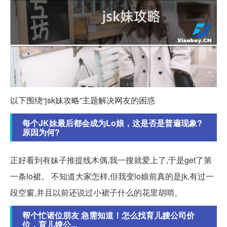
以下围绕“jsk妹攻略”主题解决网友的困惑
每个JK妹最后都会成为Lo娘，这是否是普遍现象?
原因为何?
正好看到有妹子推提线木偶,我一搜就爱上了,于是get了第
一条lo裙。 不知道大家怎样,但我变lo娘前真的是jk,有过一
段空窗,并且以前还说过小裙子什么的花里胡哨。
帮个忙诸位朋友 急需知道！怎么找育儿嫂公司价
位，育儿嫂公...