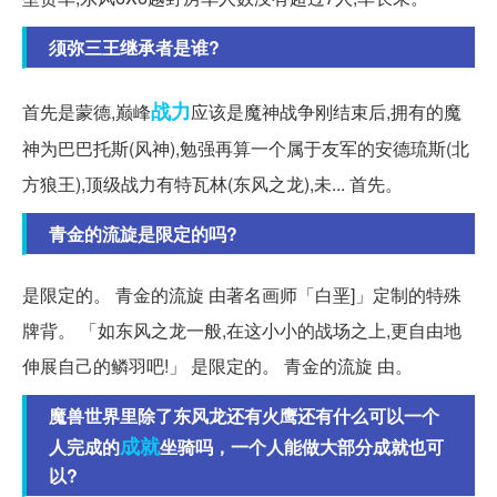
须弥三王继承者是谁?
战力
首先是蒙德,巅峰
应该是魔神战争刚结束后,拥有的魔
神为巴巴托斯(风神),勉强再算一个属于友军的安德琉斯(北
方狼王),顶级战力有特瓦林(东风之龙),未... 首先。
青金的流旋是限定的吗?
是限定的。 青金的流旋 由著名画师「白垩]」定制的特殊
牌背。 「如东风之龙一般,在这小小的战场之上,更自由地
伸展自己的鳞羽吧!」 是限定的。 青金的流旋 由。
魔兽世界里除了东风龙还有火鹰还有什么可以一个
成就
人完成的
坐骑吗，一个人能做大部分成就也可
以?