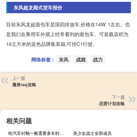
东风超龙厢式货车报价
目前东风龙超面包车是国四排放车,价格在14W: 1左右。也
是我们在乘用车外观上经常看到的面包车。可装载容积为
16立方米的蓝色品牌集装箱,可持C1行驶。
网络标签：
东风
成就
战力
上一篇
魔兽taq攻略
下一篇
恋爱计划攻略
相关问题
给汽车封釉一般需要多长时间（车身封釉能管多长时间?）
美少女战士全部成员