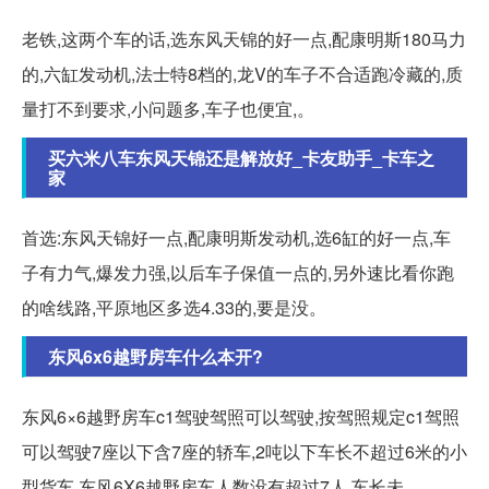
老铁,这两个车的话,选东风天锦的好一点,配康明斯180马力
的,六缸发动机,法士特8档的,龙V的车子不合适跑冷藏的,质
量打不到要求,小问题多,车子也便宜,。
买六米八车东风天锦还是解放好_卡友助手_卡车之
家
首选:东风天锦好一点,配康明斯发动机,选6缸的好一点,车
子有力气,爆发力强,以后车子保值一点的,另外速比看你跑
的啥线路,平原地区多选4.33的,要是没。
东风6x6越野房车什么本开?
东风6×6越野房车c1驾驶驾照可以驾驶,按驾照规定c1驾照
可以驾驶7座以下含7座的轿车,2吨以下车长不超过6米的小
型货车,东风6X6越野房车人数没有超过7人,车长未。