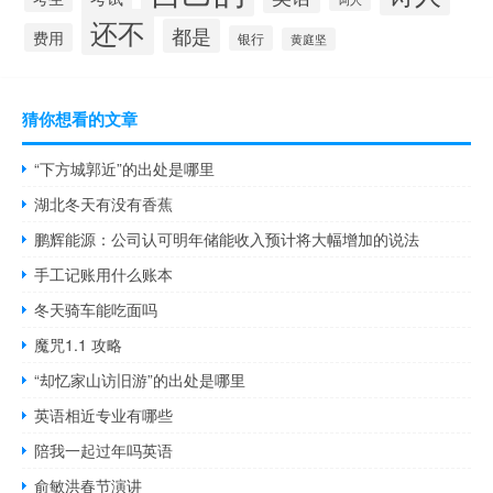
还不
都是
费用
银行
黄庭坚
猜你想看的文章
“下方城郭近”的出处是哪里
湖北冬天有没有香蕉
鹏辉能源：公司认可明年储能收入预计将大幅增加的说法
手工记账用什么账本
冬天骑车能吃面吗
魔咒1.1 攻略
“却忆家山访旧游”的出处是哪里
英语相近专业有哪些
陪我一起过年吗英语
俞敏洪春节演讲