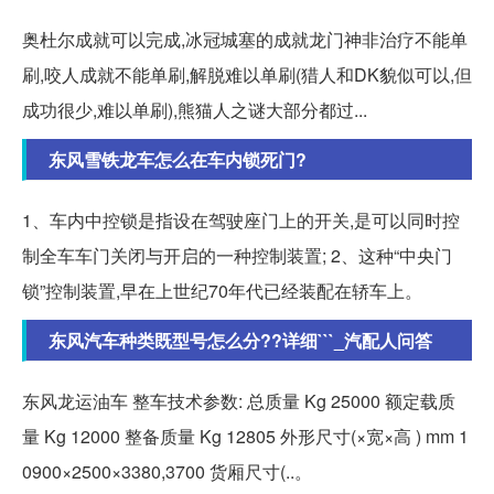
奥杜尔成就可以完成,冰冠城塞的成就龙门神非治疗不能单
刷,咬人成就不能单刷,解脱难以单刷(猎人和DK貌似可以,但
成功很少,难以单刷),熊猫人之谜大部分都过...
东风雪铁龙车怎么在车内锁死门?
1、车内中控锁是指设在驾驶座门上的开关,是可以同时控
制全车车门关闭与开启的一种控制装置; 2、这种“中央门
锁”控制装置,早在上世纪70年代已经装配在轿车上。
东风汽车种类既型号怎么分??详细```_汽配人问答
东风龙运油车 整车技术参数: 总质量 Kg 25000 额定载质
量 Kg 12000 整备质量 Kg 12805 外形尺寸(×宽×高 ) mm 1
0900×2500×3380,3700 货厢尺寸(..。