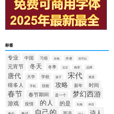
标签
专业
中国
习俗
作者
价格
你可以
冬天
元宵节
冬季
南宋
品牌
北京
宋代
唐代
大学
学校
孩子
寓意
攻略
很多人
时间
新年
技能
手机
春节
梦幻西游
春节期间
是一个
的人
的是
游戏
疫情
礼物
科目
自己的
诗人
英语
考试
考生
词人