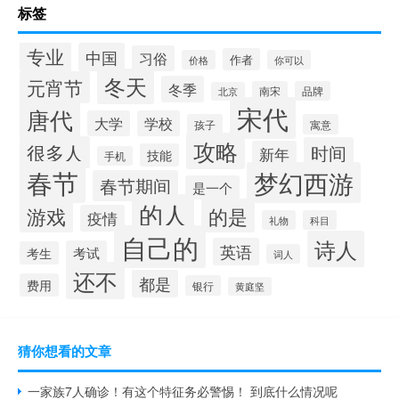
标签
专业
中国
习俗
作者
价格
你可以
冬天
元宵节
冬季
南宋
品牌
北京
宋代
唐代
大学
学校
孩子
寓意
攻略
很多人
时间
新年
技能
手机
春节
梦幻西游
春节期间
是一个
的人
的是
游戏
疫情
礼物
科目
自己的
诗人
英语
考试
考生
词人
还不
都是
费用
银行
黄庭坚
猜你想看的文章
一家族7人确诊！有这个特征务必警惕！ 到底什么情况呢