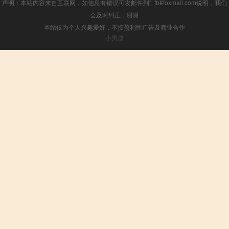
声明：本站内容来自互联网，如信息有错误可发邮件到f_fb#foxmail.com说明，我们
会及时纠正，谢谢
本站仅为个人兴趣爱好，不接盈利性广告及商业合作
小男孩