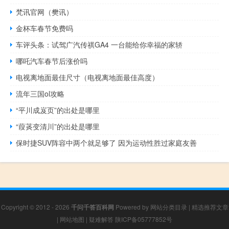
梵讯官网（樊讯）
金杯车春节免费吗
车评头条：试驾广汽传祺GA4 一台能给你幸福的家轿
哪吒汽车春节后涨价吗
电视离地面最佳尺寸（电视离地面最佳高度）
流年三国ol攻略
“平川成岌页”的出处是哪里
“葭菼变清川”的出处是哪里
保时捷SUV阵容中两个就足够了 因为运动性胜过家庭友善
Copyright © 2012 - 2026
千问千答百科网
Powered by
网站分类目录
|
精选推荐文章
|
网站地图
|
疑难解答
陕ICP备05777852号