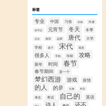
标签
专业
中国
习俗
作者
价格
冬天
元宵节
冬季
你可以
唐代
大学
南宋
品牌
北京
宋代
学校
孩子
寓意
攻略
很多人
技能
手机
春节
时间
新年
春节期间
是一个
梦幻西游
游戏
疫情
的人
的是
礼物
科目
自己的
英语
考试
考生
还不
诗人
费用
词人