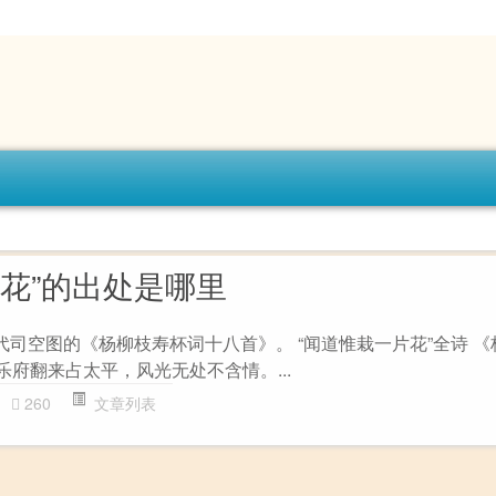
片花”的出处是哪里
代司空图的《杨柳枝寿杯词十八首》。 “闻道惟栽一片花”全诗 
 乐府翻来占太平，风光无处不含情。...
260
文章列表