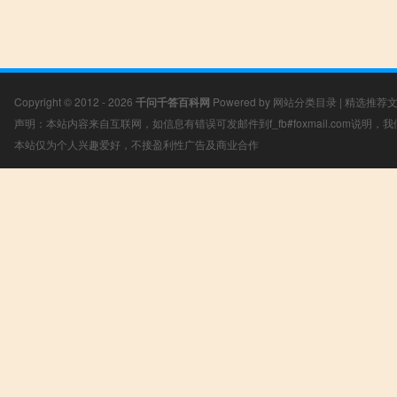
Copyright © 2012 - 2026
千问千答百科网
Powered by
网站分类目录
|
精选推荐
声明：本站内容来自互联网，如信息有错误可发邮件到f_fb#foxmail.com说明
本站仅为个人兴趣爱好，不接盈利性广告及商业合作