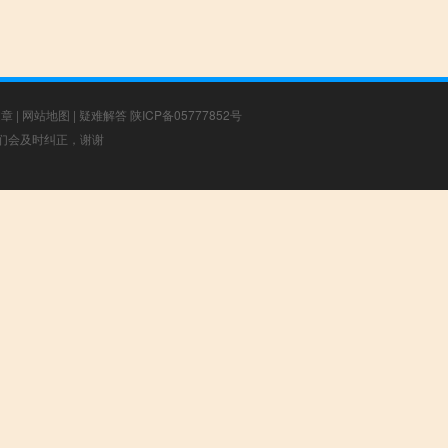
文章
|
网站地图
|
疑难解答
陕ICP备05777852号
，我们会及时纠正，谢谢