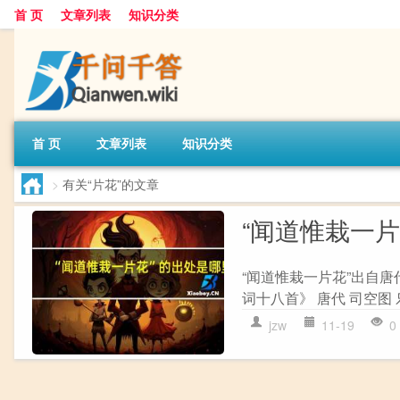
首 页
文章列表
知识分类
首 页
文章列表
知识分类
>
有关“片花”的文章
“闻道惟栽一
“闻道惟栽一片花”出自唐
词十八首》 唐代 司空图
jzw
11-19
0