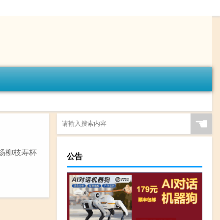
☚
《杨柳枝寿杯
公告