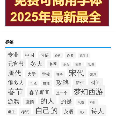
标签
专业
中国
习俗
作者
价格
你可以
冬天
元宵节
冬季
南宋
品牌
北京
宋代
唐代
大学
学校
孩子
寓意
攻略
很多人
时间
新年
技能
手机
春节
梦幻西游
春节期间
是一个
的人
的是
游戏
疫情
礼物
科目
自己的
诗人
英语
考试
考生
词人