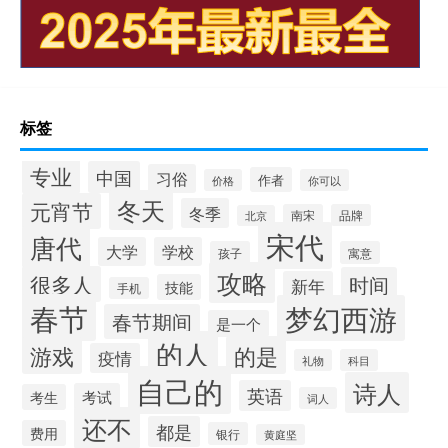
标签
专业
中国
习俗
作者
价格
你可以
冬天
元宵节
冬季
南宋
品牌
北京
宋代
唐代
大学
学校
孩子
寓意
攻略
很多人
时间
新年
技能
手机
春节
梦幻西游
春节期间
是一个
的人
的是
游戏
疫情
礼物
科目
自己的
诗人
英语
考试
考生
词人
还不
都是
费用
银行
黄庭坚