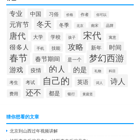
专业
中国
习俗
作者
价格
你可以
冬天
元宵节
冬季
南宋
品牌
北京
宋代
唐代
大学
学校
孩子
寓意
攻略
很多人
时间
新年
技能
手机
春节
梦幻西游
春节期间
是一个
的人
的是
游戏
疫情
礼物
科目
自己的
诗人
英语
考试
考生
词人
还不
都是
费用
银行
黄庭坚
猜你想看的文章
北京到山西过年视频讲解