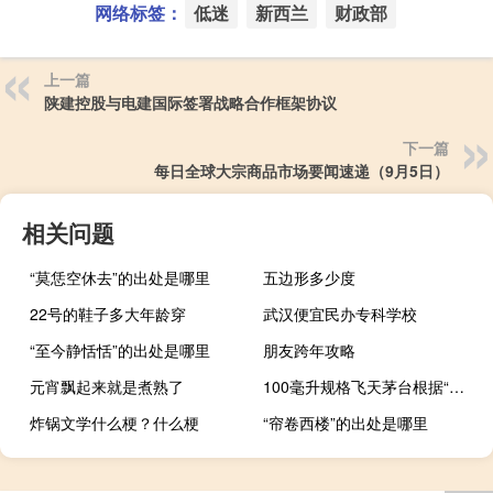
网络标签：
低迷
新西兰
财政部
上一篇
陕建控股与电建国际签署战略合作框架协议
下一篇
每日全球大宗商品市场要闻速递（9月5日）
相关问题
“莫恁空休去”的出处是哪里
五边形多少度
22号的鞋子多大年龄穿
武汉便宜民办专科学校
“至今静恬恬”的出处是哪里
朋友跨年攻略
元宵飘起来就是煮熟了
100毫升规格飞天茅台根据“城市热度”动态调整投放
炸锅文学什么梗？什么梗
“帘卷西楼”的出处是哪里