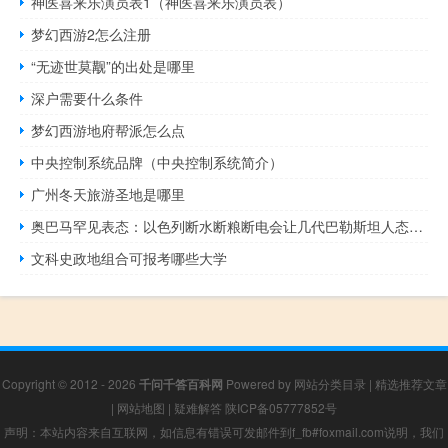
神医喜来乐演员表1（神医喜来乐演员表）
梦幻西游2怎么注册
“无迹世莫觏”的出处是哪里
深户需要什么条件
梦幻西游地府帮派怎么点
中央控制系统品牌（中央控制系统简介）
广州冬天旅游圣地是哪里
奥巴马罕见表态：以色列断水断粮断电会让几代巴勒斯坦人态度更加强硬
文科史政地组合可报考哪些大学
Copyright © 2012 - 2026
千问千答百科网
Powered by
网站分类目录
|
精选推荐文章
|
网站地图
|
疑难解答
陕ICP备05777852号
声明：本站内容来自互联网，如信息有错误可发邮件到f_fb#foxmail.com说明，我们