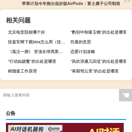
苹果计划今年推出低价版AirPods：富士康子公司制造
相关问题
北京电竞院校哪个好
“酌别中秋吸玉蟾”的出处是哪里
技嘉官网下载bios怎么用（技嘉app center怎么用）
托着的意思
《孤注一掷》 登顶全球周票房榜
恋爱计划攻略
“行动如跛鳖”的出处是哪里
“风吹浪溅几回堤”的出处是哪里
精馏釜工作原理
“将期驾云景”的出处是哪里
☚
公告