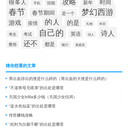
攻略
很多人
时间
新年
技能
手机
春节
梦幻西游
春节期间
是一个
的人
的是
游戏
疫情
礼物
科目
自己的
诗人
英语
考试
考生
词人
还不
都是
费用
银行
黄庭坚
猜你想看的文章
胃出血排出的便是什么样的（胃出血的大便是什么样的）
“不遑将母兄嗟弟”的出处是哪里
天国少女lolita多少钱（天国少女结局）
“蓝水色似蓝”的出处是哪里
传世赚钱攻略
“此时为尔肠千断”的出处是哪里