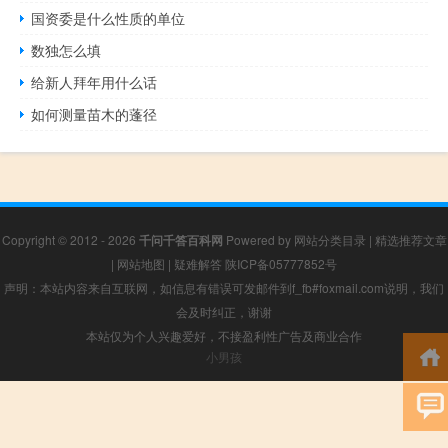
国资委是什么性质的单位
数独怎么填
给新人拜年用什么话
如何测量苗木的蓬径
Copyright © 2012 - 2026
千问千答百科网
Powered by
网站分类目录
|
精选推荐文章
|
网站地图
|
疑难解答
陕ICP备05777852号
声明：本站内容来自互联网，如信息有错误可发邮件到f_fb#foxmail.com说明，我们
会及时纠正，谢谢
本站仅为个人兴趣爱好，不接盈利性广告及商业合作
小男孩