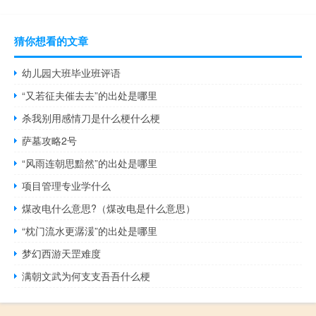
猜你想看的文章
幼儿园大班毕业班评语
“又若征夫催去去”的出处是哪里
杀我别用感情刀是什么梗什么梗
萨墓攻略2号
“风雨连朝思黯然”的出处是哪里
项目管理专业学什么
煤改电什么意思?（煤改电是什么意思）
“枕门流水更潺湲”的出处是哪里
梦幻西游天罡难度
满朝文武为何支支吾吾什么梗