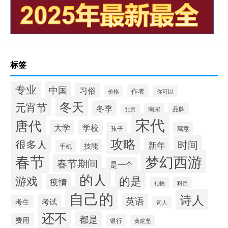
标签
专业
中国
习俗
作者
价格
你可以
冬天
元宵节
冬季
南宋
品牌
北京
宋代
唐代
大学
学校
孩子
寓意
攻略
很多人
时间
新年
技能
手机
春节
梦幻西游
春节期间
是一个
的人
的是
游戏
疫情
礼物
科目
自己的
诗人
英语
考试
考生
词人
还不
都是
费用
银行
黄庭坚