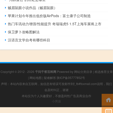
贼眉鼠眼小说作品（贼眉鼠眼）
苹果计划今年推出低价版AirPods：富士康子公司制造
热门车讯动力增强/性能提升 奇瑞瑞虎5 1.5T上海车展将上市
保卫萝卜攻略图解法
汉语言文学自考有哪些科目
Copyright © 2012 - 2026
千问千答百科网
Powered by
网站分类目录
|
精选推荐文章
|
网站地图
|
疑难解答
陕ICP备05777852号
声明：本站内容来自互联网，如信息有错误可发邮件到f_fb#foxmail.com说明，我们
会及时纠正，谢谢
本站仅为个人兴趣爱好，不接盈利性广告及商业合作
小男孩