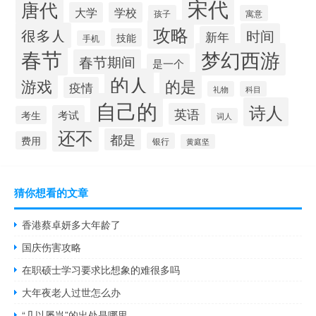
宋代
唐代
大学
学校
孩子
寓意
攻略
很多人
时间
新年
技能
手机
春节
梦幻西游
春节期间
是一个
的人
的是
游戏
疫情
礼物
科目
自己的
诗人
英语
考试
考生
词人
还不
都是
费用
银行
黄庭坚
猜你想看的文章
香港蔡卓妍多大年龄了
国庆伤害攻略
在职硕士学习要求比想象的难很多吗
大年夜老人过世怎么办
“几以屡岂”的出处是哪里