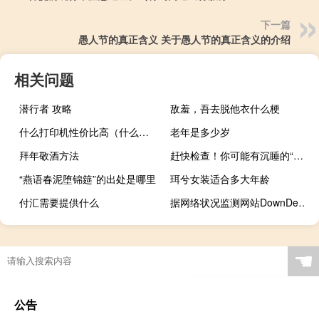
下一篇
愚人节的真正含义 关于愚人节的真正含义的介绍
相关问题
潜行者 攻略
敌羞，吾去脱他衣什么梗
什么打印机性价比高（什么打印机比较好）
老年是多少岁
拜年敬酒方法
赶快检查！你可能有沉睡的“钱袋子” 到底什么情况呢
“燕语春泥堕锦筵”的出处是哪里
珥兮女装适合多大年龄
付汇需要提供什么
据网络状况监测网站DownDetector：用户报告显示苹果iCloud出现问题
☚
公告