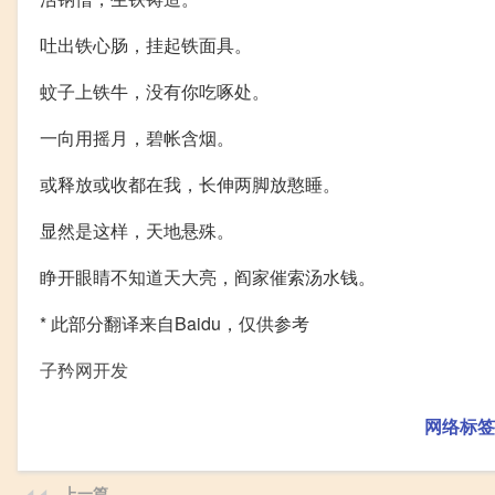
吐出铁心肠，挂起铁面具。
蚊子上铁牛，没有你吃啄处。
一向用摇月，碧帐含烟。
或释放或收都在我，长伸两脚放憨睡。
显然是这样，天地悬殊。
睁开眼睛不知道天大亮，阎家催索汤水钱。
* 此部分翻译来自Baidu，仅供参考
子矜网开发
网络标签
上一篇