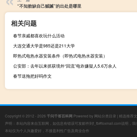
“不知败缺自己贼贓”的出处是哪里
相关问题
春节亲戚都喜欢玩什么活动
大连交通大学是985还是211大学
即热式电热水器安装条件（即热式电热水器安装）
公安部：去年以来抓获境外“回流”电诈嫌疑人5.6万余人
春节送拖把好吗作文
Copyright © 2012 - 2026
千问千答百科网
Powered by
网站分类目录
|
精选推荐
声明：本站内容来自互联网，如信息有错误可发邮件到f_fb#foxmail.com说明
本站仅为个人兴趣爱好，不接盈利性广告及商业合作