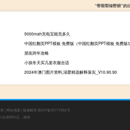
“带雨犁绿野耕”的
5000mah充电宝能充多久
中国红翻页PPT模板 免费版（中国红翻页PPT模板 免费版
朋友跨年攻略
小孩冬天买几套衣服合适
2024年澳门图片资料,溺爱精选解释落实_V10.90.90
文章
|
网站地图
|
疑难解答
陕ICP备05777852号
，我们会及时纠正，谢谢