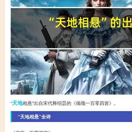
天地
“
相悬”出自宋代释绍昙的《偈颂一百零四首》。
“天地相悬”全诗