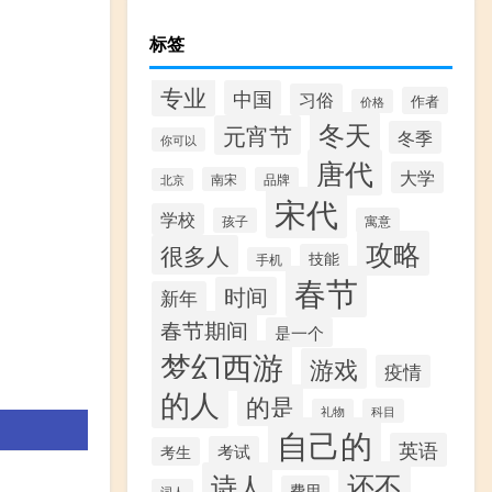
标签
专业
中国
习俗
作者
价格
冬天
元宵节
冬季
你可以
唐代
大学
南宋
品牌
北京
宋代
学校
孩子
寓意
攻略
很多人
技能
手机
春节
时间
新年
春节期间
是一个
梦幻西游
游戏
疫情
的人
的是
礼物
科目
自己的
英语
考试
考生
还不
诗人
费用
词人