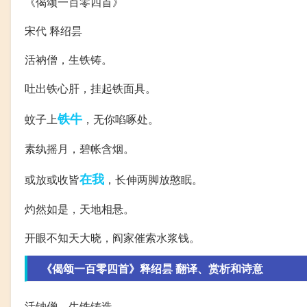
《偈颂一百零四首》
宋代 释绍昙
活衲僧，生铁铸。
吐出铁心肝，挂起铁面具。
铁牛
蚊子上
，无你啗啄处。
素纨摇月，碧帐含烟。
在我
或放或收皆
，长伸两脚放憨眠。
灼然如是，天地相悬。
开眼不知天大晓，阎家催索水浆钱。
《偈颂一百零四首》释绍昙 翻译、赏析和诗意
活钠僧，生铁铸造。