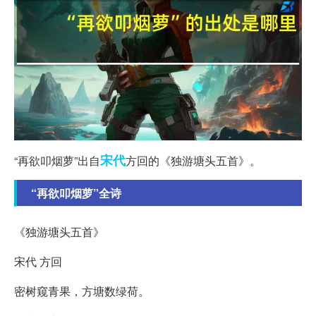
宋代
“再欲叩烟萝”出自
方回的《独游塘头五首》。
“再欲叩烟萝”全诗
《独游塘头五首》
宋代 方回
密树窥青果，方塘数绿荷。