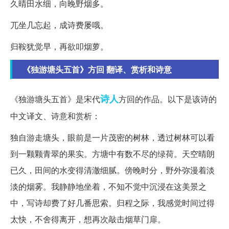
久晴田水细，向晚野烟多。
兀坐几忘起，成诗费屡哦。
归鞍犹觉早，再欲叩烟萝。
《独游塘头五首》方回 翻译、赏析和诗意
诗人
《独游塘头五首》是宋代
方回的作品。以下是该诗的
中文译文、诗意和赏析：
独自游走塘头，眼前是一片茂密的树林，透过树林可以看
到一颗颗青翠的果实。方塘中有数不尽的绿荷。天空晴朗
已久，田间的水变得清澈细腻。傍晚时分，野外弥漫着淡
淡的烟雾。我静静地坐着，不知不觉中沉浸在这美景之
中，写诗却费了好几番思索。归程之际，我感觉时间过得
太快，不舍得离开，想再次敲击烟草门扉。