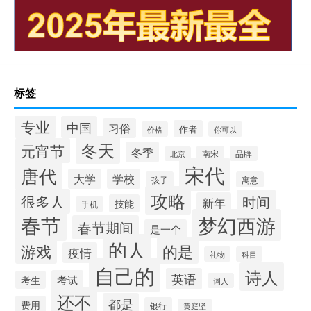
标签
专业
中国
习俗
作者
价格
你可以
冬天
元宵节
冬季
南宋
品牌
北京
宋代
唐代
大学
学校
孩子
寓意
攻略
很多人
时间
新年
技能
手机
春节
梦幻西游
春节期间
是一个
的人
的是
游戏
疫情
礼物
科目
自己的
诗人
英语
考试
考生
词人
还不
都是
费用
银行
黄庭坚