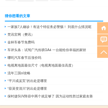
猜你想看的文章
一家族7人确诊！有这个特征务必警惕！ 到底什么情况呢
梵讯官网（樊讯）
金杯车春节免费吗
车评头条：试驾广汽传祺GA4 一台能给你幸福的家轿
哪吒汽车春节后涨价吗
电视离地面最佳尺寸（电视离地面最佳高度）
流年三国ol攻略
“平川成岌页”的出处是哪里
“葭菼变清川”的出处是哪里
保时捷SUV阵容中两个就足够了 因为运动性胜过家庭友善