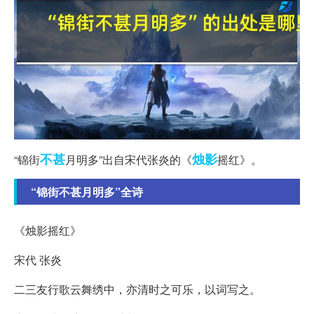
不甚
烛影
“锦街
月明多”出自宋代张炎的《
摇红》。
“锦街不甚月明多”全诗
《烛影摇红》
宋代 张炎
二三友行歌云舞绣中，亦清时之可乐，以词写之。