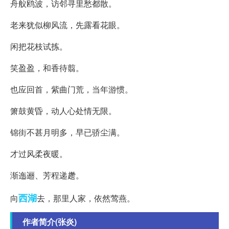
舟舣鸥波，访邻寻里愁都散。
老来犹似柳风流，先露看花眼。
闲把花枝试拣。
笑盈盈，和香待翦。
也应回首，紫曲门荒，当年游惯。
箫鼓黄昏，动人心处情无限。
锦街不甚月明多，早已骄尘满。
才过风柔夜暖。
渐迤逦、芳程递趱。
西湖
向
去，那里人家，依然莺燕。
作者简介(张炎)