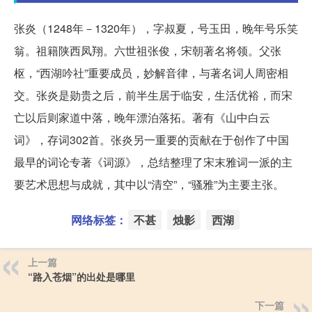
张炎（1248年－1320年），字叔夏，号玉田，晚年号乐笑
翁。祖籍陕西凤翔。六世祖张俊，宋朝著名将领。父张
枢，“西湖吟社”重要成员，妙解音律，与著名词人周密相
交。张炎是勋贵之后，前半生居于临安，生活优裕，而宋
亡以后则家道中落，晚年漂泊落拓。著有《山中白云
词》，存词302首。张炎另一重要的贡献在于创作了中国
最早的词论专著《词源》，总结整理了宋末雅词一派的主
要艺术思想与成就，其中以“清空”，“骚雅”为主要主张。
网络标签：
不甚
烛影
西湖
上一篇
“路入苍烟”的出处是哪里
下一篇