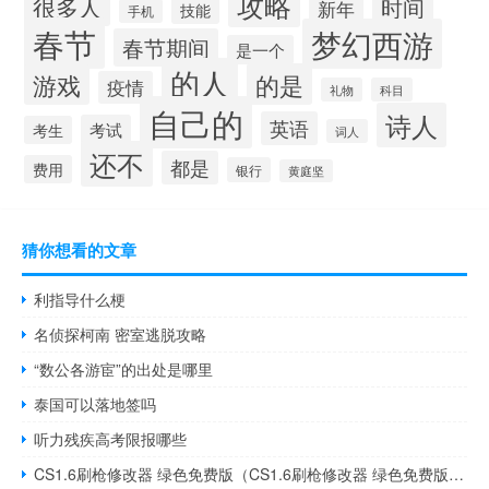
攻略
很多人
时间
新年
技能
手机
春节
梦幻西游
春节期间
是一个
的人
的是
游戏
疫情
礼物
科目
自己的
诗人
英语
考试
考生
词人
还不
都是
费用
银行
黄庭坚
猜你想看的文章
利指导什么梗
名侦探柯南 密室逃脱攻略
“数公各游宦”的出处是哪里
泰国可以落地签吗
听力残疾高考限报哪些
CS1.6刷枪修改器 绿色免费版（CS1.6刷枪修改器 绿色免费版功能简介）