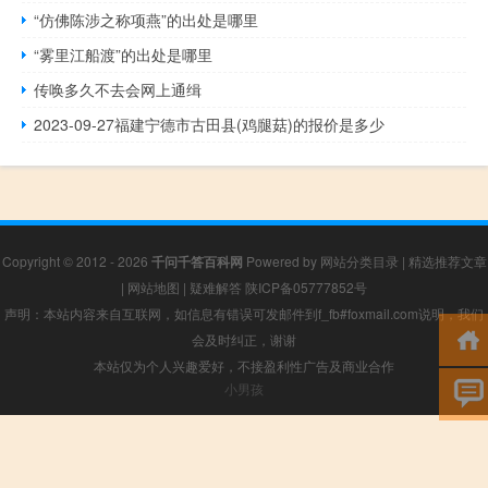
“仿佛陈涉之称项燕”的出处是哪里
“雾里江船渡”的出处是哪里
传唤多久不去会网上通缉
2023-09-27福建宁德市古田县(鸡腿菇)的报价是多少
Copyright © 2012 - 2026
千问千答百科网
Powered by
网站分类目录
|
精选推荐文章
|
网站地图
|
疑难解答
陕ICP备05777852号
声明：本站内容来自互联网，如信息有错误可发邮件到f_fb#foxmail.com说明，我们
会及时纠正，谢谢
本站仅为个人兴趣爱好，不接盈利性广告及商业合作
小男孩