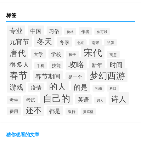
标签
专业
中国
习俗
作者
价格
你可以
冬天
元宵节
冬季
南宋
品牌
北京
宋代
唐代
大学
学校
孩子
寓意
攻略
很多人
时间
新年
技能
手机
春节
梦幻西游
春节期间
是一个
的人
的是
游戏
疫情
礼物
科目
自己的
诗人
英语
考试
考生
词人
还不
都是
费用
银行
黄庭坚
猜你想看的文章