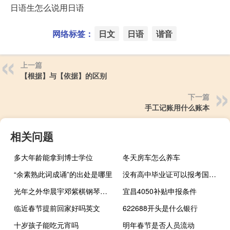
日语生怎么说用日语
网络标签：
日文
日语
谐音
上一篇
【根据】与【依据】的区别
下一篇
手工记账用什么账本
相关问题
多大年龄能拿到博士学位
冬天房车怎么养车
“余素熟此词成诵”的出处是哪里
没有高中毕业证可以报考国外大学吗
光年之外华晨宇邓紫棋钢琴谱（光年之外华晨宇邓紫棋）
宜昌4050补贴申报条件
临近春节提前回家好吗英文
622688开头是什么银行
十岁孩子能吃元宵吗
明年春节是否人员流动