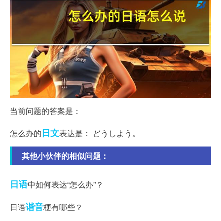
当前问题的答案是：
日文
怎么办的
表达是： どうしよう。
其他小伙伴的相似问题：
日语
中如何表达“怎么办”？
谐音
日语
梗有哪些？