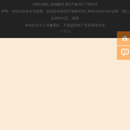
|
网站地图
|
疑难解答
陕ICP备05777852号
声明：本站内容来自互联网，如信息有错误可发邮件到f_fb#foxmail.com说明，我们
会及时纠正，谢谢
本站仅为个人兴趣爱好，不接盈利性广告及商业合作
小男孩