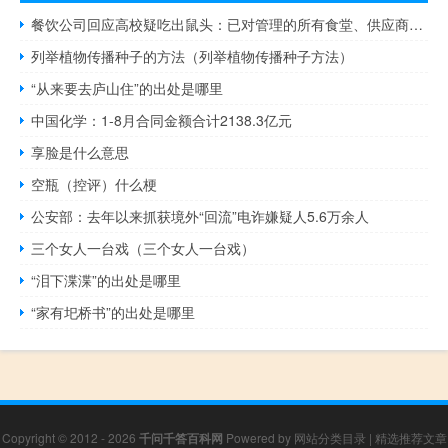
餐饮公司回应高校疑吃出鼠头：已对管理的所有食堂、供应商进行全面自查
列举植物传播种子的方法（列举植物传播种子方法）
“从来要去庐山住”的出处是哪里
中国化学：1-8月合同金额合计2138.3亿元
享脸是什么意思
空瓶（控评）什么梗
公安部：去年以来抓获境外“回流”电诈嫌疑人5.6万余人
三个女人一台戏（三个女人一台戏）
“泪下渫渫”的出处是哪里
“家有圯桥书”的出处是哪里
Copyright © 2012 - 2026
千问千答百科网
Powered by
网站分类目录
|
精选推荐文章