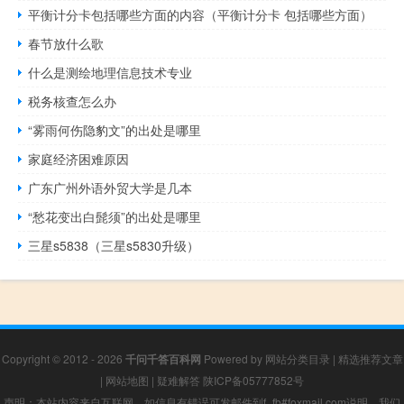
平衡计分卡包括哪些方面的内容（平衡计分卡 包括哪些方面）
春节放什么歌
什么是测绘地理信息技术专业
税务核查怎么办
“雾雨何伤隐豹文”的出处是哪里
家庭经济困难原因
广东广州外语外贸大学是几本
“愁花变出白髭须”的出处是哪里
三星s5838（三星s5830升级）
Copyright © 2012 - 2026
千问千答百科网
Powered by
网站分类目录
|
精选推荐文章
|
网站地图
|
疑难解答
陕ICP备05777852号
声明：本站内容来自互联网，如信息有错误可发邮件到f_fb#foxmail.com说明，我们