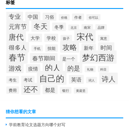
标签
专业
中国
习俗
作者
价格
你可以
冬天
元宵节
冬季
南宋
品牌
北京
宋代
唐代
大学
学校
孩子
寓意
攻略
很多人
时间
新年
技能
手机
春节
梦幻西游
春节期间
是一个
的人
的是
游戏
疫情
礼物
科目
自己的
诗人
英语
考试
考生
词人
还不
都是
费用
银行
黄庭坚
猜你想看的文章
学前教育论文选题方向哪个好写