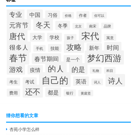
专业
中国
习俗
作者
价格
你可以
冬天
元宵节
冬季
南宋
品牌
北京
宋代
唐代
大学
学校
孩子
寓意
攻略
很多人
时间
新年
技能
手机
春节
梦幻西游
春节期间
是一个
的人
的是
游戏
疫情
礼物
科目
自己的
诗人
英语
考试
考生
词人
还不
都是
费用
银行
黄庭坚
猜你想看的文章
杏苑小学怎么样