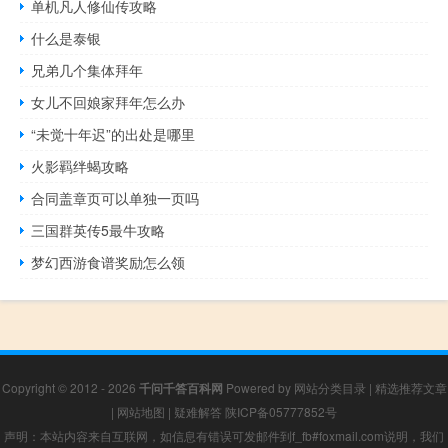
单机凡人修仙传攻略
什么是泰银
兄弟几个集体拜年
女儿不回娘家拜年怎么办
“未觉十年迟”的出处是哪里
火影羁绊蝎攻略
合同盖章页可以单独一页吗
三国群英传5最牛攻略
梦幻西游食谱奖励怎么领
Copyright © 2012 - 2026
千问千答百科网
Powered by
网站分类目录
|
精选推荐文章
|
网站地图
|
疑难解答
陕ICP备05777852号
声明：本站内容来自互联网，如信息有错误可发邮件到f_fb#foxmail.com说明，我们