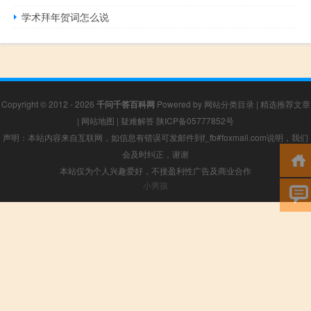
学术拜年贺词怎么说
Copyright © 2012 - 2026
千问千答百科网
Powered by
网站分类目录
|
精选推荐文章
|
网站地图
|
疑难解答
陕ICP备05777852号
声明：本站内容来自互联网，如信息有错误可发邮件到f_fb#foxmail.com说明，我们
会及时纠正，谢谢
本站仅为个人兴趣爱好，不接盈利性广告及商业合作
小男孩