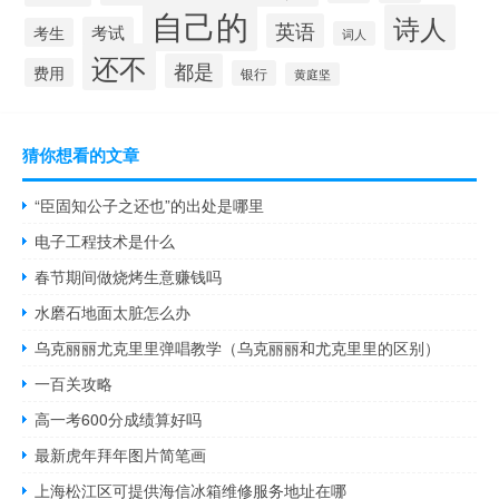
自己的
诗人
英语
考试
考生
词人
还不
都是
费用
银行
黄庭坚
猜你想看的文章
“臣固知公子之还也”的出处是哪里
电子工程技术是什么
春节期间做烧烤生意赚钱吗
水磨石地面太脏怎么办
乌克丽丽尤克里里弹唱教学（乌克丽丽和尤克里里的区别）
一百关攻略
高一考600分成绩算好吗
最新虎年拜年图片简笔画
上海松江区可提供海信冰箱维修服务地址在哪