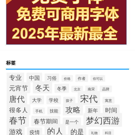
标签
专业
中国
习俗
作者
价格
你可以
冬天
元宵节
冬季
南宋
品牌
北京
宋代
唐代
大学
学校
孩子
寓意
攻略
很多人
时间
新年
技能
手机
春节
梦幻西游
春节期间
是一个
的人
的是
游戏
疫情
礼物
科目