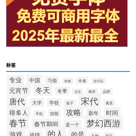
标签
专业
中国
习俗
作者
价格
你可以
冬天
元宵节
冬季
南宋
品牌
北京
宋代
唐代
大学
学校
孩子
寓意
攻略
很多人
时间
新年
技能
手机
春节
梦幻西游
春节期间
是一个
的人
的是
游戏
疫情
礼物
科目