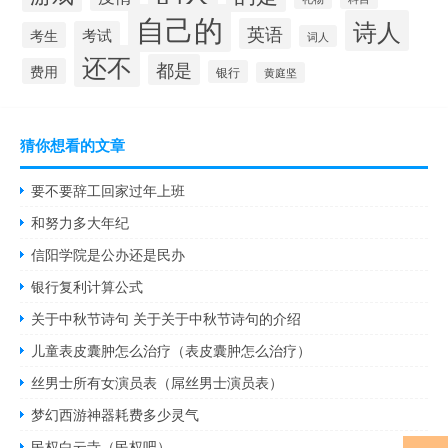
自己的
诗人
英语
考试
考生
词人
还不
都是
费用
银行
黄庭坚
猜你想看的文章
要不要辞工回家过年上班
和努力多大年纪
信阳学院是公办还是民办
银行复利计算公式
关于中秋节诗句 关于关于中秋节诗句的介绍
儿童表皮囊肿怎么治疗（表皮囊肿怎么治疗）
丝男士所有女演员表（屌丝男士演员表）
梦幻西游神器耗费多少灵气
民权白云寺（民权吧）