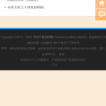
今年大年三十拜年好吗吗
Copyright © 2012 - 2026
千问千答百科网
Powered by
网站分类目录
|
精选推荐文章
|
网站地图
|
疑难解答
陕ICP备05777852号
声明：本站内容来自互联网，如信息有错误可发邮件到f_fb#foxmail.com说明，我们
会及时纠正，谢谢
本站仅为个人兴趣爱好，不接盈利性广告及商业合作
小男孩