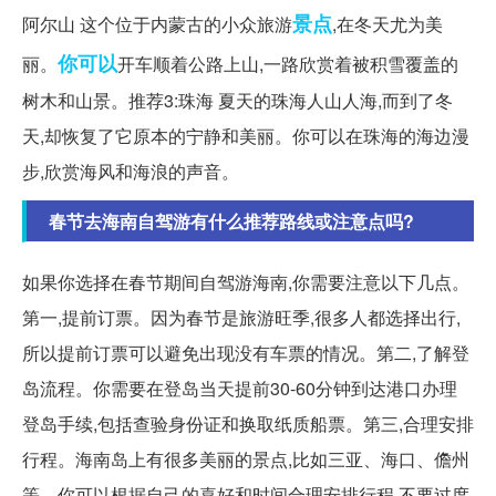
景点
阿尔山 这个位于内蒙古的小众旅游
,在冬天尤为美
你可以
丽。
开车顺着公路上山,一路欣赏着被积雪覆盖的
树木和山景。推荐3:珠海 夏天的珠海人山人海,而到了冬
天,却恢复了它原本的宁静和美丽。你可以在珠海的海边漫
步,欣赏海风和海浪的声音。
春节去海南自驾游有什么推荐路线或注意点吗?
如果你选择在春节期间自驾游海南,你需要注意以下几点。
第一,提前订票。因为春节是旅游旺季,很多人都选择出行,
所以提前订票可以避免出现没有车票的情况。第二,了解登
岛流程。你需要在登岛当天提前30-60分钟到达港口办理
登岛手续,包括查验身份证和换取纸质船票。第三,合理安排
行程。海南岛上有很多美丽的景点,比如三亚、海口、儋州
等。你可以根据自己的喜好和时间合理安排行程,不要过度