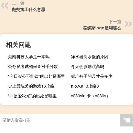
上一篇
翻交施工什么意思
下一篇
葆蝶家logo是蝴蝶么
相关问题
湖南科技大学是一本吗
净水器制水慢的原因
公务员考试如何查对手分数
冬天会影响跳高吗
“今日岑公不能饮”的出处是哪里
标准被子的尺寸是多少
史上最坑爹的游戏16攻略
n.o.v.a. 3攻略3
“非是爱秋光”的出处是哪里
x230sim卡（x230s）
☚