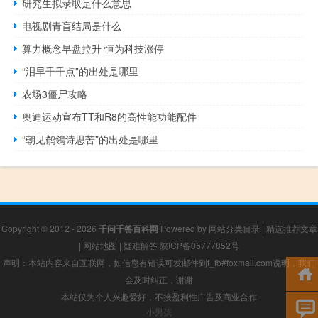
研究生拟录取是什么意思
电视剧青盲结局是什么
算力概念早盘拉升 恒为科技涨停
“泪早千千点”的出处是哪里
农场3僵尸攻略
奥迪运动宣布TT和R8的高性能功能配件
“朝见鹡鴒诗思苦”的出处是哪里
Copyright © 2012 - 2026
千问千答百科网
Powered by
网站分类目录
|
精选推荐文章
|
网站地图
|
疑难解答
陕ICP备05777852号
声明：本站内容来自互联网，如信息有错误可发邮件到f_fb#foxmail.com说明，我们
会及时纠正，谢谢
本站仅为个人兴趣爱好，不接盈利性广告及商业合作
小男孩