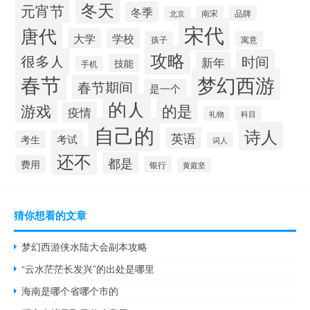
冬天
元宵节
冬季
南宋
品牌
北京
宋代
唐代
大学
学校
孩子
寓意
攻略
很多人
时间
新年
技能
手机
春节
梦幻西游
春节期间
是一个
的人
的是
游戏
疫情
礼物
科目
自己的
诗人
英语
考试
考生
词人
还不
都是
费用
银行
黄庭坚
猜你想看的文章
梦幻西游侠水陆大会副本攻略
“云水茫茫长发兴”的出处是哪里
海南是哪个省哪个市的