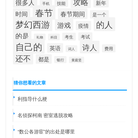
攻略
很多人
新年
技能
手机
春节
时间
春节期间
是一个
梦幻西游
的人
游戏
疫情
的是
考试
考生
礼物
科目
自己的
诗人
英语
费用
词人
还不
都是
银行
黄庭坚
猜你想看的文章
利指导什么梗
名侦探柯南 密室逃脱攻略
“数公各游宦”的出处是哪里