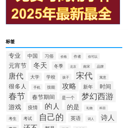
标签
专业
中国
习俗
作者
价格
你可以
冬天
元宵节
冬季
南宋
品牌
北京
宋代
唐代
大学
学校
孩子
寓意
攻略
很多人
时间
新年
技能
手机
春节
梦幻西游
春节期间
是一个
的人
的是
游戏
疫情
礼物
科目
自己的
诗人
英语
考试
考生
词人
还不