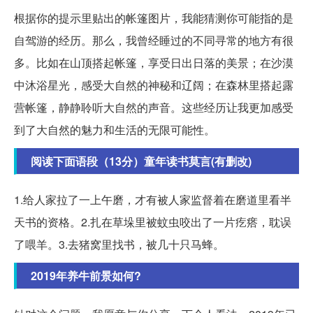
根据你的提示里贴出的帐篷图片，我能猜测你可能指的是
自驾游的经历。那么，我曾经睡过的不同寻常的地方有很
多。比如在山顶搭起帐篷，享受日出日落的美景；在沙漠
中沐浴星光，感受大自然的神秘和辽阔；在森林里搭起露
营帐篷，静静聆听大自然的声音。这些经历让我更加感受
到了大自然的魅力和生活的无限可能性。
阅读下面语段（13分）童年读书莫言(有删改)
1.给人家拉了一上午磨，才有被人家监督着在磨道里看半
天书的资格。2.扎在草垛里被蚊虫咬出了一片疙瘩，耽误
了喂羊。3.去猪窝里找书，被几十只马蜂。
2019年养牛前景如何?