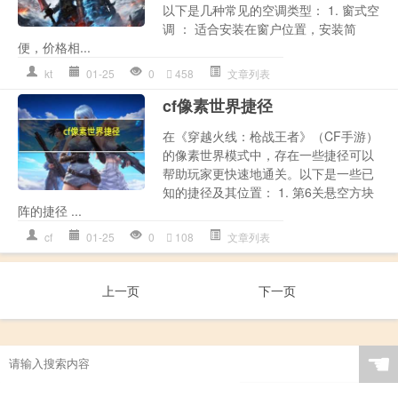
以下是几种常见的空调类型： 1. 窗式空
调 ： 适合安装在窗户位置，安装简
便，价格相...
kt
01-25
0
458
文章列表
cf像素世界捷径
在《穿越火线：枪战王者》（CF手游）
的像素世界模式中，存在一些捷径可以
帮助玩家更快速地通关。以下是一些已
知的捷径及其位置： 1. 第6关悬空方块
阵的捷径 ...
cf
01-25
0
108
文章列表
上一页
下一页
☚