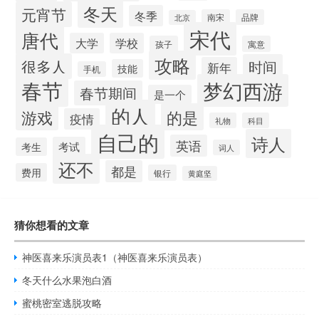
冬天
元宵节
冬季
南宋
品牌
北京
宋代
唐代
大学
学校
孩子
寓意
攻略
很多人
时间
新年
技能
手机
春节
梦幻西游
春节期间
是一个
的人
的是
游戏
疫情
礼物
科目
自己的
诗人
英语
考试
考生
词人
还不
都是
费用
银行
黄庭坚
猜你想看的文章
神医喜来乐演员表1（神医喜来乐演员表）
冬天什么水果泡白酒
蜜桃密室逃脱攻略