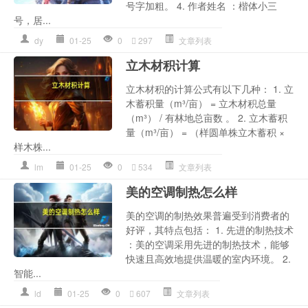
号字加粗。 4. 作者姓名 ：楷体小三
号，居...
dy
01-25
0
297
文章列表
立木材积计算
立木材积的计算公式有以下几种： 1. 立
木蓄积量（m³/亩） = 立木材积总量
（m³） / 有林地总亩数 。 2. 立木蓄积
量（m³/亩） = （样圆单株立木蓄积 ×
样木株...
lm
01-25
0
534
文章列表
美的空调制热怎么样
美的空调的制热效果普遍受到消费者的
好评，其特点包括： 1. 先进的制热技术
：美的空调采用先进的制热技术，能够
快速且高效地提供温暖的室内环境。 2.
智能...
ld
01-25
0
607
文章列表