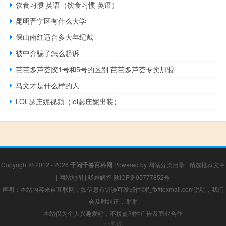
饮食习惯 英语（饮食习惯 英语）
昆明晋宁区有什么大学
保山南红适合多大年纪戴
被中介骗了怎么起诉
芭芭多芦荟胶1号和5号的区别 芭芭多芦荟专卖加盟
马文才是什么样的人
LOL瑟庄妮视频（lol瑟庄妮出装）
Copyright © 2012 - 2026
千问千答百科网
Powered by
网站分类目录
|
精选推荐文章
|
网站地图
|
疑难解答
陕ICP备05777852号
声明：本站内容来自互联网，如信息有错误可发邮件到f_fb#foxmail.com说明，我们
会及时纠正，谢谢
本站仅为个人兴趣爱好，不接盈利性广告及商业合作
小男孩