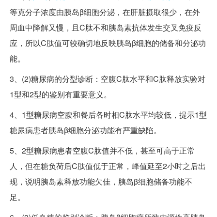
等克分子浓度由胰岛β细胞分泌，在肝脏摄取很少，在外
周血中降解又慢，且C肽不和胰岛素抗体发生交叉免疫反
应，所以C肽值可较确切地反映胰岛β细胞的储备和分泌功
能。
3、(2)糖尿病的分型诊断：空腹C肽水平和C肽释放实验对
1型和2型的鉴别有重要意义。
4、1型糖尿病空腹和餐后各时相C肽水平均较低，提示1型
糖尿病患者胰岛β细胞分泌功能有严重缺陷。
5、2型糖尿病患者空腹C肽值并不低，甚至可高于正常
人，但在糖负荷后C肽值低于正常，峰值延至2小时之后出
现，说明胰岛素释放功能欠佳，胰岛β细胞储备功能不
足。