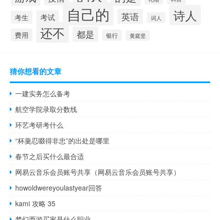
自己的
诗人
英语
考试
考生
词人
还不
都是
费用
银行
黄庭坚
猜你想看的文章
一建实务怎么备考
航空学院录取分数线
环艺考研考什么
“杯羹忍啜得非忠”的出处是哪里
春节之后买什么最合适
网易云音乐会员账号共享（网易云音乐会员账号共享）
howoldwereyoulastyear回答
kami 攻略 35
梦幻西游买家是什么职业