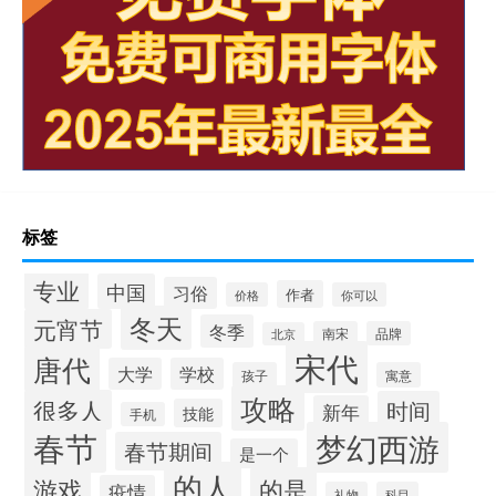
标签
专业
中国
习俗
作者
价格
你可以
冬天
元宵节
冬季
南宋
品牌
北京
宋代
唐代
大学
学校
孩子
寓意
攻略
很多人
时间
新年
技能
手机
春节
梦幻西游
春节期间
是一个
的人
的是
游戏
疫情
礼物
科目