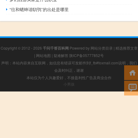
“往和蟋蟀谐鸱鸮”的出处是哪里
Copyright © 2012 - 2026
千问千答百科网
Powered by
网站分类目录
|
精选推荐文章
|
网站地图
|
疑难解答
陕ICP备05777852号
声明：本站内容来自互联网，如信息有错误可发邮件到f_fb#foxmail.com说明，我们
会及时纠正，谢谢
本站仅为个人兴趣爱好，不接盈利性广告及商业合作
小男孩