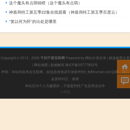
这个魔头有点萌锦橙（这个魔头有点萌）
神盾局特工第五季22集在线观看（神盾局特工第五季百度云）
“复以何为怀”的出处是哪里
Copyright © 2012 - 2026
千问千答百科网
Powered by
网站分类目录
|
精选推荐文章
|
网站地图
|
疑难解答
陕ICP备05777852号
声明：本站内容来自互联网，如信息有错误可发邮件到f_fb#foxmail.com说明，我们
会及时纠正，谢谢
本站仅为个人兴趣爱好，不接盈利性广告及商业合作
小男孩