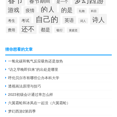
春节期间
是一个
的人
的是
游戏
疫情
礼物
科目
自己的
诗人
英语
考试
考生
词人
还不
都是
费用
银行
黄庭坚
猜你想看的文章
一氧化碳和氧气反应吸热还是放热
“访之早晚即归来”的出处是哪里
呼伦贝尔市有哪些公办本科大学
透视画法原理与技巧
2023初级会计通过率怎么样
六翼霜蚣和冰凤在一起没（六翼霜蚣）
梦幻西游2第四季