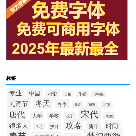
标签
专业
中国
习俗
作者
价格
你可以
冬天
元宵节
冬季
南宋
品牌
北京
宋代
唐代
大学
学校
孩子
寓意
攻略
很多人
时间
新年
技能
手机
春节
梦幻西游