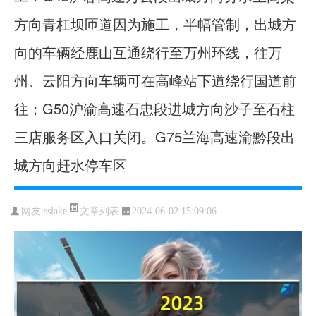
方向青杠坝匝道因为施工，半幅管制，出城方
向的车辆经鹿山互通绕行至万州环线，往万
州、云阳方向车辆可在高峰站下道绕行国道前
往；G50沪渝高速石忠段进城方向沙子至石柱
三店服务区入口关闭。G75兰海高速渝黔段出
城方向赶水停车区 ​​​
文章列表
网友:
sslake
2024-06-02 15:09:06