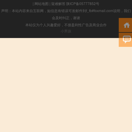
|
网站地图
|
疑难解答
陕ICP备05777852号
声明：本站内容来自互联网，如信息有错误可发邮件到f_fb#foxmail.com说明，我们
会及时纠正，谢谢
本站仅为个人兴趣爱好，不接盈利性广告及商业合作
小男孩