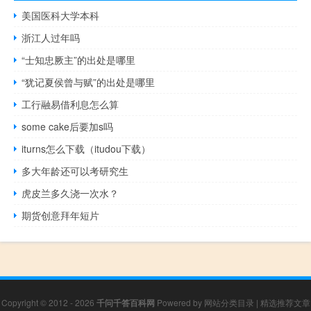
美国医科大学本科
浙江人过年吗
“士知忠厥主”的出处是哪里
“犹记夏侯曾与赋”的出处是哪里
工行融易借利息怎么算
some cake后要加s吗
iturns怎么下载（itudou下载）
多大年龄还可以考研究生
虎皮兰多久浇一次水？
期货创意拜年短片
Copyright © 2012 - 2026
千问千答百科网
Powered by
网站分类目录
|
精选推荐文章