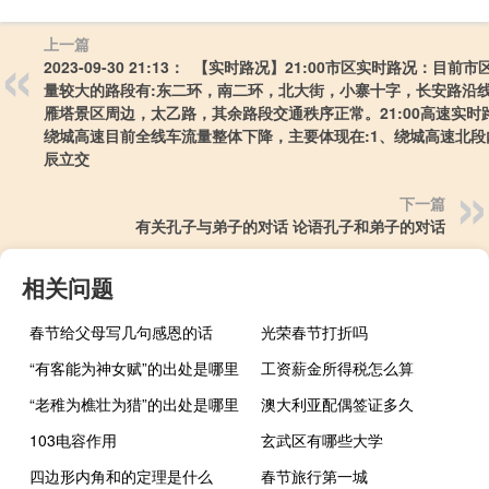
上一篇
2023-09-30 21:13： 【实时路况】21:00市区实时路况：目前
量较大的路段有:东二环，南二环，北大街，小寨十字，长安路沿
雁塔景区周边，太乙路，其余路段交通秩序正常。21:00高速实时
绕城高速目前全线车流量整体下降，主要体现在:1、绕城高速北段
辰立交 ​​​
下一篇
有关孔子与弟子的对话 论语孔子和弟子的对话
相关问题
春节给父母写几句感恩的话
光荣春节打折吗
“有客能为神女赋”的出处是哪里
工资薪金所得税怎么算
“老稚为樵壮为猎”的出处是哪里
澳大利亚配偶签证多久
103电容作用
玄武区有哪些大学
四边形内角和的定理是什么
春节旅行第一城