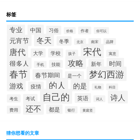
标签
专业
中国
习俗
作者
价格
你可以
冬天
元宵节
冬季
南宋
品牌
北京
宋代
唐代
大学
学校
孩子
寓意
攻略
很多人
时间
新年
技能
手机
春节
梦幻西游
春节期间
是一个
的人
的是
游戏
疫情
礼物
科目
自己的
诗人
英语
考试
考生
词人
还不
都是
费用
银行
黄庭坚
猜你想看的文章