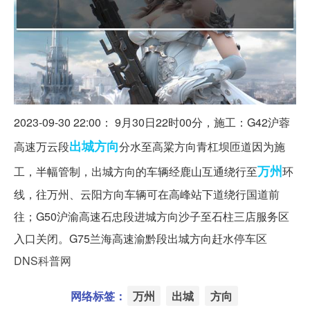
2023-09-30 22:00： 9月30日22时00分，施工：G42沪蓉
出城
方向
高速万云段
分水至高粱方向青杠坝匝道因为施
万州
工，半幅管制，出城方向的车辆经鹿山互通绕行至
环
线，往万州、云阳方向车辆可在高峰站下道绕行国道前
往；G50沪渝高速石忠段进城方向沙子至石柱三店服务区
入口关闭。G75兰海高速渝黔段出城方向赶水停车区 ​​​
DNS科普网
网络标签：
万州
出城
方向