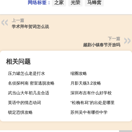
网络标签：
之家
光荣
马蜂窝
上一篇
学术拜年贺词怎么说
下一篇
越剧小镇春节开放吗
相关问题
压力罐怎么老是打水
缩圈攻略
名侦探柯南 密室逃脱攻略
月影天殇3.2攻略
武当山大年初几去合适
深圳布吉有什么好学校
英语中的情态动词
“松桷有舄”的出处是哪里
锁定恐惧攻略
苏州吴中有哪些中学