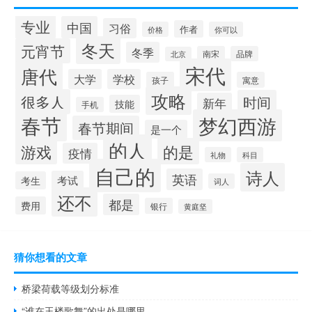
专业
中国
习俗
作者
价格
你可以
冬天
元宵节
冬季
南宋
品牌
北京
宋代
唐代
大学
学校
孩子
寓意
攻略
很多人
时间
新年
技能
手机
春节
梦幻西游
春节期间
是一个
的人
的是
游戏
疫情
礼物
科目
自己的
诗人
英语
考试
考生
词人
还不
都是
费用
银行
黄庭坚
猜你想看的文章
桥梁荷载等级划分标准
“谁在玉楼歌舞”的出处是哪里