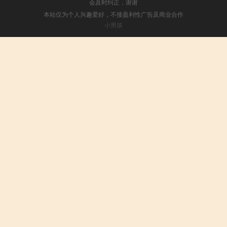
会及时纠正，谢谢
本站仅为个人兴趣爱好，不接盈利性广告及商业合作
小男孩