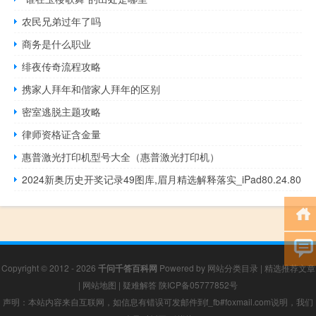
农民兄弟过年了吗
商务是什么职业
绯夜传奇流程攻略
携家人拜年和偕家人拜年的区别
密室逃脱主题攻略
律师资格证含金量
惠普激光打印机型号大全（惠普激光打印机）
2024新奥历史开奖记录49图库,眉月精选解释落实_iPad80.24.80
Copyright © 2012 - 2026
千问千答百科网
Powered by
网站分类目录
|
精选推荐文章
|
网站地图
|
疑难解答
陕ICP备05777852号
声明：本站内容来自互联网，如信息有错误可发邮件到f_fb#foxmail.com说明，我们