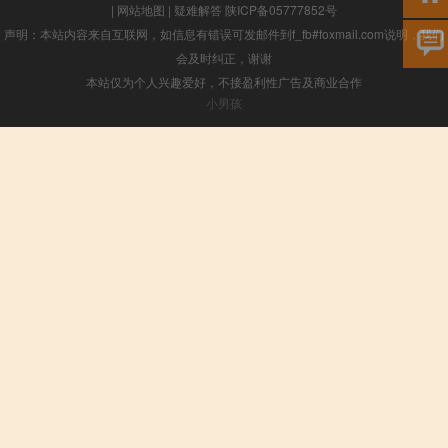
|
网站地图
|
疑难解答
陕ICP备05777852号
声明：本站内容来自互联网，如信息有错误可发邮件到f_fb#foxmail.com说明，我们
会及时纠正，谢谢
本站仅为个人兴趣爱好，不接盈利性广告及商业合作
小男孩