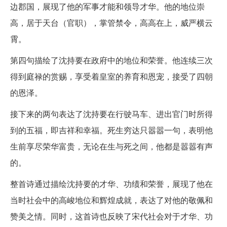
边郡国，展现了他的军事才能和领导才华。他的地位崇
高，居于天台（官职），掌管禁令，高高在上，威严横云
霄。
第四句描绘了沈持要在政府中的地位和荣誉。他连续三次
得到庭禄的赏赐，享受着皇室的养育和恩宠，接受了四朝
的恩泽。
接下来的两句表达了沈持要在行驶马车、进出官门时所得
到的五福，即吉祥和幸福。死生穷达只嚣嚣一句，表明他
生前享尽荣华富贵，无论在生与死之间，他都是嚣嚣有声
的。
整首诗通过描绘沈持要的才华、功绩和荣誉，展现了他在
当时社会中的高峻地位和辉煌成就，表达了对他的敬佩和
赞美之情。同时，这首诗也反映了宋代社会对于才华、功