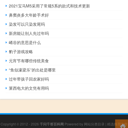
2021宝马M5采用了常规5系的款式和技术更新
鼻窦炎多大年龄手术好
染发可以只染发尾吗
新房能让别人先过年吗
崤谷的意思是什么
豹子游戏攻略
元宵节有哪些传统美食
“鱼似濠梁乐”的出处是哪里
过年带孩子回农家好吗
莱西电大的文凭有用吗
Copyright © 2012 - 2026
千问千答百科网
Powered by
网站分类目录
|
精选推荐文章