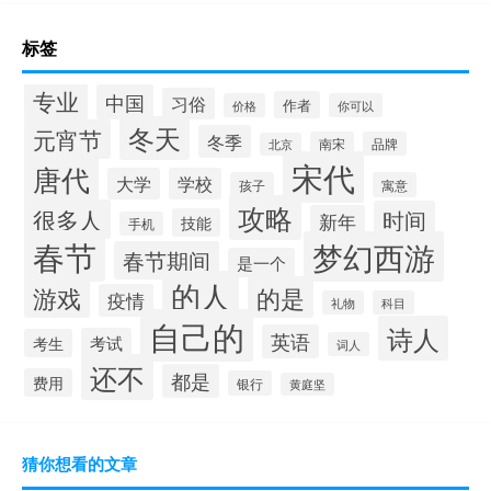
标签
专业
中国
习俗
作者
价格
你可以
冬天
元宵节
冬季
南宋
品牌
北京
宋代
唐代
大学
学校
孩子
寓意
攻略
很多人
时间
新年
技能
手机
春节
梦幻西游
春节期间
是一个
的人
的是
游戏
疫情
礼物
科目
自己的
诗人
英语
考试
考生
词人
还不
都是
费用
银行
黄庭坚
猜你想看的文章