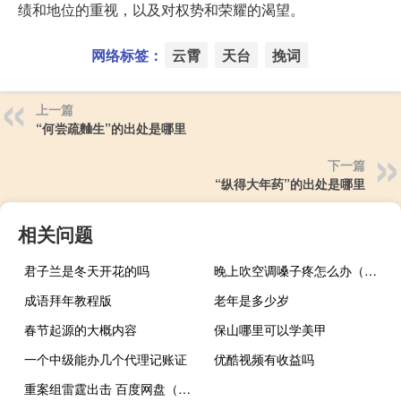
绩和地位的重视，以及对权势和荣耀的渴望。
网络标签：
云霄
天台
挽词
上一篇
“何尝疏麯生”的出处是哪里
下一篇
“纵得大年药”的出处是哪里
相关问题
君子兰是冬天开花的吗
晚上吹空调嗓子疼怎么办（吹空调嗓子疼怎么办）
成语拜年教程版
老年是多少岁
春节起源的大概内容
保山哪里可以学美甲
一个中级能办几个代理记账证
优酷视频有收益吗
重案组雷霆出击 百度网盘（重案组雷霆出击）