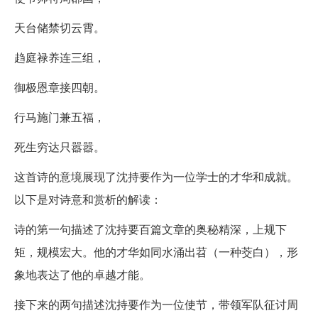
天台储禁切云霄。
趋庭禄养连三组，
御极恩章接四朝。
行马施门兼五福，
死生穷达只嚣嚣。
这首诗的意境展现了沈持要作为一位学士的才华和成就。
以下是对诗意和赏析的解读：
诗的第一句描述了沈持要百篇文章的奥秘精深，上规下
矩，规模宏大。他的才华如同水涌出苕（一种茭白），形
象地表达了他的卓越才能。
接下来的两句描述沈持要作为一位使节，带领军队征讨周