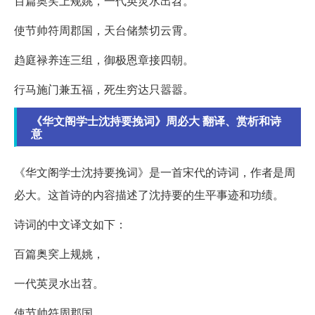
百篇奥穾上规姚，一代英灵水出苕。
使节帅符周郡国，天台储禁切云霄。
趋庭禄养连三组，御极恩章接四朝。
行马施门兼五福，死生穷达只嚣嚣。
《华文阁学士沈持要挽词》周必大 翻译、赏析和诗
意
《华文阁学士沈持要挽词》是一首宋代的诗词，作者是周
必大。这首诗的内容描述了沈持要的生平事迹和功绩。
诗词的中文译文如下：
百篇奥穾上规姚，
一代英灵水出苕。
使节帅符周郡国，