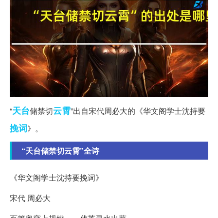
天台
云霄
“
储禁切
”出自宋代周必大的《华文阁学士沈持要
挽词
》。
“天台储禁切云霄”全诗
《华文阁学士沈持要挽词》
宋代 周必大