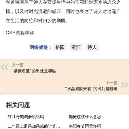
整首诗写尽了诗人在官场生活中的苦闷和对家乡的思念之
情，以及对时光流逝的感叹。同时也表达了诗人对逍遥自
在生活的向往和对归乡的期盼。
CSS教程详解
网络标签：
斜阳
澄江
诗人
上一篇
“紫薇名盛”的出处是哪里
下一篇
“水晶庭院开宴”的出处是哪里
相关问题
红牡丹鹦鹉会说话吗
抛橄榄枝什么意思
二年级上册乘加乘减的计算题（二年级数学上册乘加乘减练习题）
南阳春节雨雪多吗