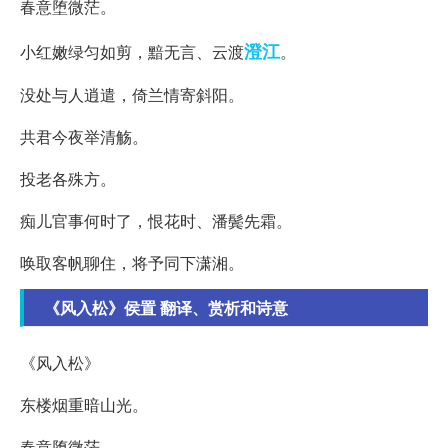
春意堕微茫。
澄江
小红嫩绿匀如剪，黯无言、云渡
。
没处与人逍遣，倚兰情寄斜阳。
共君今夜举清觞。
投老各殊方。
痴儿官事何时了，恨花时、潘鬓先霜。
唤取客帆聊住，将予同下潇湘。
《风入松》侯置 翻译、赏析和诗意
《风入松》
东楼烟重暗山光。
春意堕微茫。