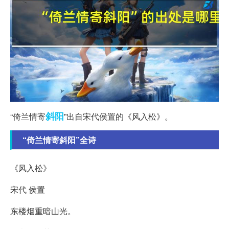
斜阳
“倚兰情寄
”出自宋代侯置的《风入松》。
“倚兰情寄斜阳”全诗
《风入松》
宋代 侯置
东楼烟重暗山光。