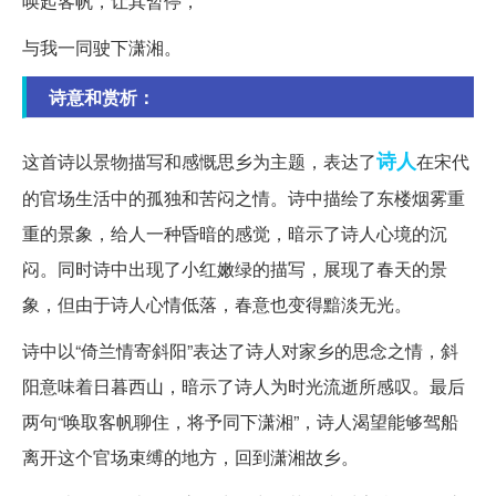
唤起客帆，让其暂停，
与我一同驶下潇湘。
诗意和赏析：
诗人
这首诗以景物描写和感慨思乡为主题，表达了
在宋代
的官场生活中的孤独和苦闷之情。诗中描绘了东楼烟雾重
重的景象，给人一种昏暗的感觉，暗示了诗人心境的沉
闷。同时诗中出现了小红嫩绿的描写，展现了春天的景
象，但由于诗人心情低落，春意也变得黯淡无光。
诗中以“倚兰情寄斜阳”表达了诗人对家乡的思念之情，斜
阳意味着日暮西山，暗示了诗人为时光流逝所感叹。最后
两句“唤取客帆聊住，将予同下潇湘”，诗人渴望能够驾船
离开这个官场束缚的地方，回到潇湘故乡。