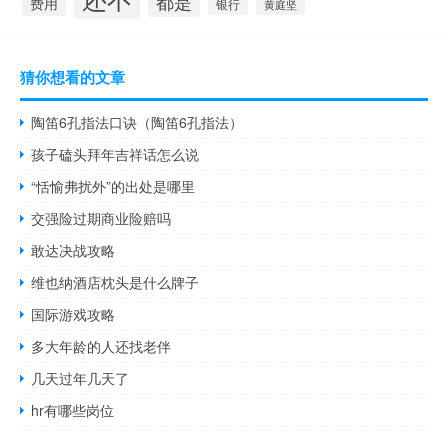
都是
费用
银行
黄庭坚
猜你想看的文章
陶笛6孔指法口诀（陶笛6孔指法）
孩子磕头拜年吉祥话怎么说
“恬愉弗扰外”的出处是哪里
交强险过期商业险赔吗
敢达决战攻略
维也纳酒店枕头是什么牌子
国际游戏攻略
多大年龄的人还找老伴
几天过年几天了
hr有哪些岗位