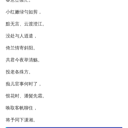
小红嫩绿匀如剪，
黯无言、云渡澄江。
没处与人逍遣，
倚兰情寄斜阳。
共君今夜举清觞。
投老各殊方。
痴儿官事何时了，
恨花时、潘鬓先霜。
唤取客帆聊住，
将予同下潇湘。