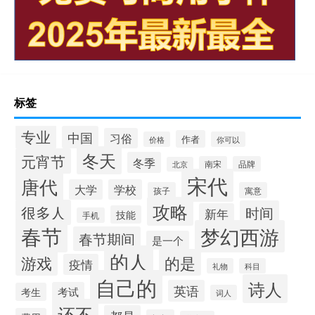
标签
专业
中国
习俗
作者
价格
你可以
冬天
元宵节
冬季
南宋
品牌
北京
宋代
唐代
大学
学校
孩子
寓意
攻略
很多人
时间
新年
技能
手机
春节
梦幻西游
春节期间
是一个
的人
的是
游戏
疫情
礼物
科目
自己的
诗人
英语
考试
考生
词人
还不