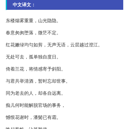
中文译文：
东楼烟雾重重，山光隐隐。
春意匆匆堕落，微茫不定。
红花嫩绿均匀如剪，无声无语，云层越过澄江。
无处可去，孤单独自度日。
倚着兰花，将情感寄予斜阳。
与君共举清酒，暂时忘却世事。
同为老去的人，却各自远离。
痴儿何时能解脱官场的事务，
憾恨花谢时，潘鬓已有霜。