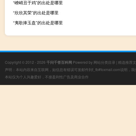
“嶛峭丑于鸡”的出处是哪里
“欣欣其荣”的出处是哪里
“夷歌捧玉盘”的出处是哪里
Copyright © 2012 - 2026
千问千答百科网
Powered by
网站分类目录
|
精选推荐
声明：本站内容来自互联网，如信息有错误可发邮件到f_fb#foxmail.com说明
本站仅为个人兴趣爱好，不接盈利性广告及商业合作