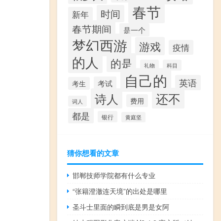
春节
时间
新年
春节期间
是一个
梦幻西游
游戏
疫情
的人
的是
礼物
科目
自己的
英语
考试
考生
还不
诗人
费用
词人
都是
银行
黄庭坚
猜你想看的文章
邯郸技师学院都有什么专业
“张籍澄澈连天境”的出处是哪里
圣斗士里面的瞬到底是男是女阿