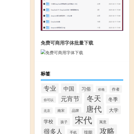
免费可商用字体批量下载
标签
专业
中国
习俗
作者
价格
冬天
元宵节
冬季
你可以
唐代
大学
南宋
品牌
北京
宋代
学校
孩子
寓意
攻略
很多人
技能
手机