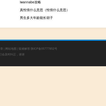
iwannabe攻略
真性情什么意思（性情什么意思）
男生多大年龄能长胡子
文章
|
网站地图
|
疑难解答
陕ICP备05777852号
，我们会及时纠正，谢谢