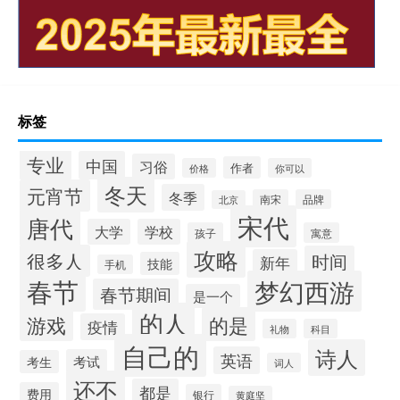
标签
专业
中国
习俗
作者
价格
你可以
冬天
元宵节
冬季
南宋
品牌
北京
宋代
唐代
大学
学校
孩子
寓意
攻略
很多人
时间
新年
技能
手机
春节
梦幻西游
春节期间
是一个
的人
的是
游戏
疫情
礼物
科目
自己的
诗人
英语
考试
考生
词人
还不
都是
费用
银行
黄庭坚