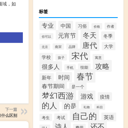
领域，如
标签
专业
中国
习俗
作者
价格
冬天
元宵节
冬季
你可以
唐代
大学
南宋
品牌
北京
宋代
学校
孩子
寓意
攻略
很多人
技能
手机
春节
时间
新年
春节期间
是一个
梦幻西游
游戏
疫情
的人
的是
礼物
科目
下一篇
自己的
有什么区别
英语
考试
考生
还不
诗人
费用
词人