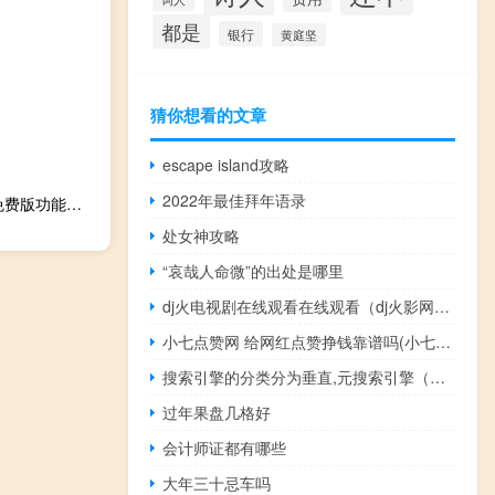
都是
银行
黄庭坚
猜你想看的文章
escape island攻略
2022年最佳拜年语录
高级主播音效助手 V7.0 免费版（高级主播音效助手 V7.0 免费版功能简介）
处女神攻略
“哀哉人命微”的出处是哪里
dj火电视剧在线观看在线观看（dj火影网在线观看）
小七点赞网 给网红点赞挣钱靠谱吗(小七点歌的人)
搜索引擎的分类分为垂直,元搜索引擎（搜索引擎的分类）
过年果盘几格好
会计师证都有哪些
大年三十忌车吗