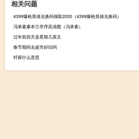
相关问题
4399爆枪英雄兑换码领取2020（4399爆枪英雄兑换码）
冯承素摹本兰亭序高清图（冯承素）
过年前四天是星期几英文
春节期间去超市好玩吗
钎探什么意思