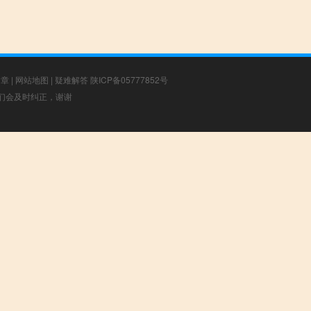
文章
|
网站地图
|
疑难解答
陕ICP备05777852号
，我们会及时纠正，谢谢