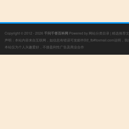
Copyright © 2012 - 2026
千问千答百科网
Powered by
网站分类目录
|
精选推荐
声明：本站内容来自互联网，如信息有错误可发邮件到f_fb#foxmail.com说明
本站仅为个人兴趣爱好，不接盈利性广告及商业合作