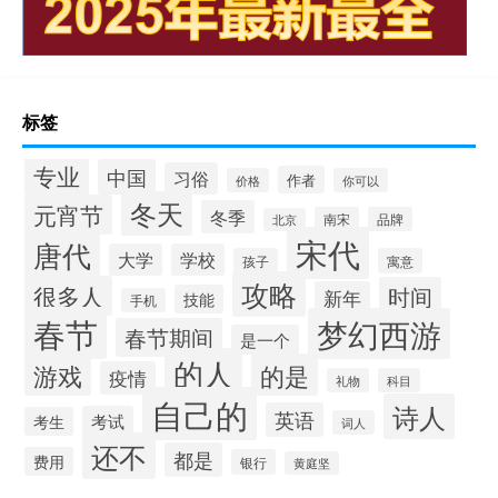
标签
专业
中国
习俗
作者
价格
你可以
冬天
元宵节
冬季
南宋
品牌
北京
宋代
唐代
大学
学校
孩子
寓意
攻略
很多人
时间
新年
技能
手机
春节
梦幻西游
春节期间
是一个
的人
的是
游戏
疫情
礼物
科目
自己的
诗人
英语
考试
考生
词人
还不
都是
费用
银行
黄庭坚