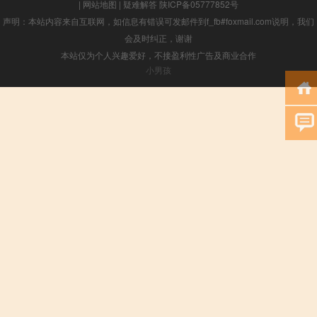
|
网站地图
|
疑难解答
陕ICP备05777852号
声明：本站内容来自互联网，如信息有错误可发邮件到f_fb#foxmail.com说明，我们
会及时纠正，谢谢
本站仅为个人兴趣爱好，不接盈利性广告及商业合作
小男孩