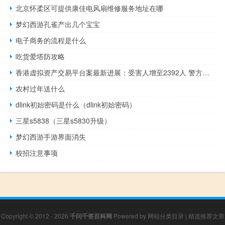
北京怀柔区可提供康佳电风扇维修服务地址在哪
梦幻西游孔雀产出几个宝宝
电子商务的流程是什么
吃货爱塔防攻略
香港虚拟资产交易平台案最新进展：受害人增至2392人 警方已拘捕12人
农村过年送什么
dlink初始密码是什么（dlink初始密码）
三星s5838（三星s5830升级）
梦幻西游手游界面消失
校招注意事项
Copyright © 2012 - 2026
千问千答百科网
Powered by
网站分类目录
|
精选推荐文章