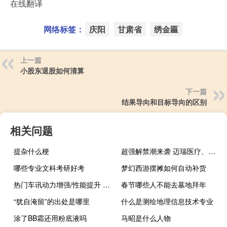
在线翻译
网络标签：
庆阳
甘肃省
绣金匾
上一篇
小股东退股如何清算
下一篇
结果导向和目标导向的区别
相关问题
提杂什么梗
超强解禁潮来袭 迈瑞医疗、汇顶科技迎千亿限售解禁
哪些专业文科考研好考
梦幻西游摆摊如何自动补货
热门车讯动力增强/性能提升 奇瑞瑞虎5 1.5T上海车展将上市
春节哪些人不能去墓地拜年
“犹自淹留”的出处是哪里
什么是测绘地理信息技术专业
涂了BB霜还用粉底液吗
马昭是什么人物