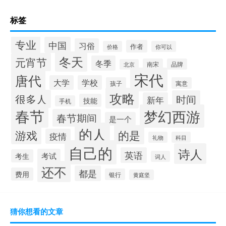
标签
专业
中国
习俗
作者
价格
你可以
冬天
元宵节
冬季
南宋
品牌
北京
宋代
唐代
大学
学校
孩子
寓意
攻略
很多人
时间
新年
技能
手机
春节
梦幻西游
春节期间
是一个
的人
的是
游戏
疫情
礼物
科目
自己的
诗人
英语
考试
考生
词人
还不
都是
费用
银行
黄庭坚
猜你想看的文章