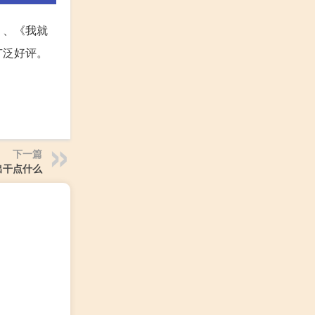
》、《我就
广泛好评。
下一篇
出干点什么