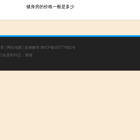
健身房的价格一般是多少
文章
|
网站地图
|
疑难解答
陕ICP备05777852号
，我们会及时纠正，谢谢