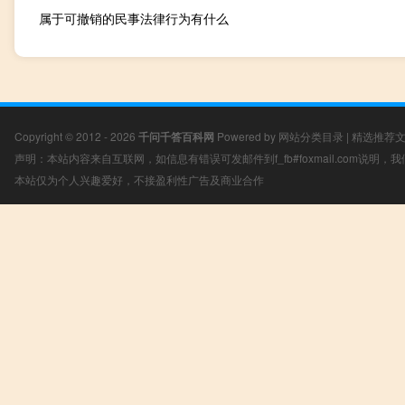
属于可撤销的民事法律行为有什么
Copyright © 2012 - 2026
千问千答百科网
Powered by
网站分类目录
|
精选推荐
声明：本站内容来自互联网，如信息有错误可发邮件到f_fb#foxmail.com说明
本站仅为个人兴趣爱好，不接盈利性广告及商业合作