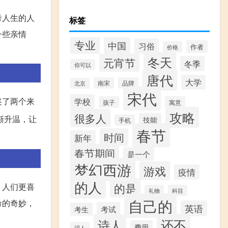
考人生的人
标签
一些亲情
专业
中国
习俗
作者
价格
冬天
元宵节
冬季
你可以
唐代
大学
南宋
品牌
北京
宋代
述了两个来
学校
孩子
寓意
攻略
很多人
渐升温，让
技能
手机
春节
时间
新年
春节期间
是一个
梦幻西游
游戏
疫情
的人
的是
，人们更喜
礼物
科目
自己的
命的奇妙，
英语
考试
考生
还不
诗人
费用
词人