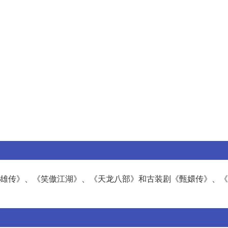
雕英雄传》、《笑傲江湖》、《天龙八部》和古装剧《甄嬛传》、