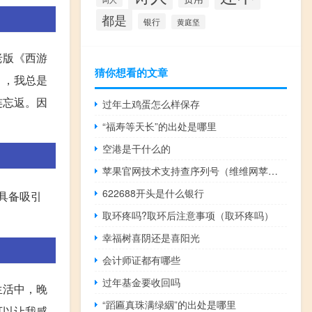
都是
银行
黄庭坚
老版《西游
猜你想看的文章
》，我总是
连忘返。因
过年土鸡蛋怎么样保存
“福寿等天长”的出处是哪里
空港是干什么的
苹果官网技术支持查序列号（维维网苹果序列号查询）
622688开头是什么银行
具备吸引
取环疼吗?取环后注意事项（取环疼吗）
幸福树喜阴还是喜阳光
会计师证都有哪些
过年基金要收回吗
生活中，晚
“蹈匾真珠满绿絪”的出处是哪里
可以让我感