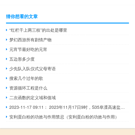
猜你想看的文章
“红栏干上两三枝”的出处是哪里
梦幻西游所有剧情产物
元宵节最好吃的元宵
五边形多少度
少先队入队仪式父母寄语
搜索几个过年的歌
资源循环工程是什么
二次函数的定义域和值域
2023-11-17 09:11： 2023年11月17日9时，S35阜溧高速盐城段双向在九龙口枢纽，由于施工，关闭阜宁主线、东沟、建湖西双向入口。 ​​​
安利蛋白粉的功效与作用禁忌（安利蛋白粉的功效与作用）