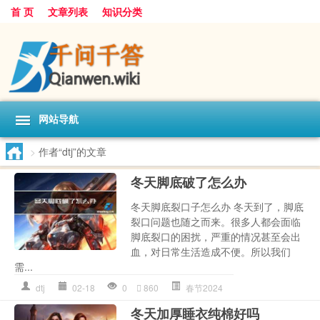
首 页
文章列表
知识分类
网站导航
>
作者“dtj”的文章
冬天脚底破了怎么办
冬天脚底裂口子怎么办 冬天到了，脚底
裂口问题也随之而来。很多人都会面临
脚底裂口的困扰，严重的情况甚至会出
血，对日常生活造成不便。所以我们
需...
dtj
02-18
0
860
春节2024
冬天加厚睡衣纯棉好吗