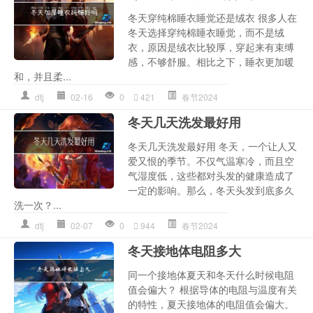
冬天穿纯棉睡衣睡觉还是绒衣 很多人在
冬天选择穿纯棉睡衣睡觉，而不是绒
衣，原因是绒衣比较厚，穿起来有束缚
感，不够舒服。相比之下，睡衣更加暖
和，并且柔...
dtj
02-16
0
421
春节2024
冬天几天洗发最好用
冬天几天洗发最好用 冬天，一个让人又
爱又恨的季节。不仅气温寒冷，而且空
气湿度低，这些都对头发的健康造成了
一定的影响。那么，冬天头发到底多久
洗一次？...
dtj
02-07
0
944
春节2024
冬天接地体电阻多大
同一个接地体夏天和冬天什么时候电阻
值会偏大？ 根据导体的电阻与温度有关
的特性，夏天接地体的电阻值会偏大。