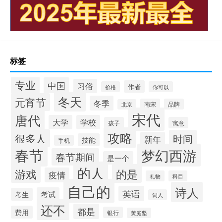
标签
专业
中国
习俗
作者
价格
你可以
冬天
元宵节
冬季
南宋
品牌
北京
宋代
唐代
大学
学校
孩子
寓意
攻略
很多人
时间
新年
技能
手机
春节
梦幻西游
春节期间
是一个
的人
的是
游戏
疫情
礼物
科目
自己的
诗人
英语
考试
考生
词人
还不
都是
费用
银行
黄庭坚