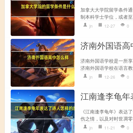
加拿大大学院留学条件通
制本科学士学位，或者至
jn
12-27
0
济南外国语高
济南外国语学校是一所享
济南外国语学校在语言教
jn
12-26
0
江南逢李龟年
《江南逢李龟年》表达了
伤之情，以及对时世凋零
jn
11-21
0