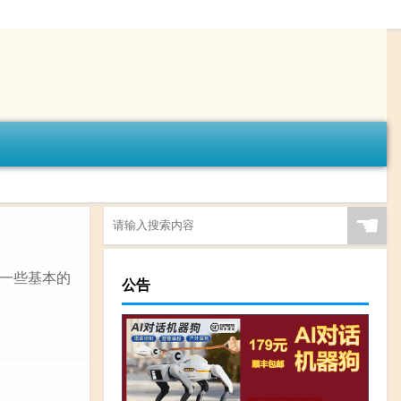
☚
一些基本的
公告