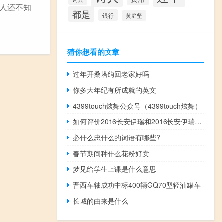
人还不知
都是
银行
黄庭坚
猜你想看的文章
过年开桑塔纳回老家好吗
你多大年纪有所成就的英文
4399touch炫舞公众号（4399touch炫舞）
如何评价2016长安伊瑞和2016长安伊瑞的配置？
必什么忠什么的词语有哪些?
春节期间种什么花粉好卖
梦见给学生上课是什么意思
晋西车轴成功中标400辆GQ70型轻油罐车
长城的由来是什么