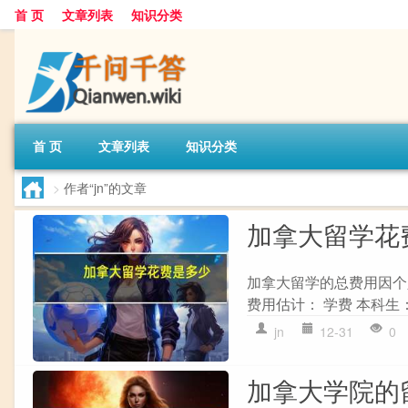
首 页
文章列表
知识分类
首 页
文章列表
知识分类
>
作者“jn”的文章
加拿大留学花
加拿大留学的总费用因个
费用估计： 学费 本科生：每
jn
12-31
0
加拿大学院的