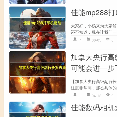
佳能mp288
大家好，小杨来为大家解答
还不知道，现在让我们一起
jn
06-05
0
加拿大央行高
可能会进一步
【加拿大央行高级副行长
注度非常高，那么具体的
jn
04-12
0
佳能数码相机