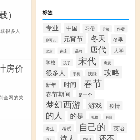
下载）
标签
专业
中国
习俗
作者
价格
下载很多人
冬天
元宵节
冬季
你可以
唐代
大学
南宋
品牌
北京
宋代
学校
孩子
寓意
计房价
攻略
很多人
技能
手机
春节
时间
新年
春节期间
是一个
到全网的关
梦幻西游
游戏
疫情
的人
的是
礼物
科目
自己的
英语
考试
考生
还不
诗人
费用
词人