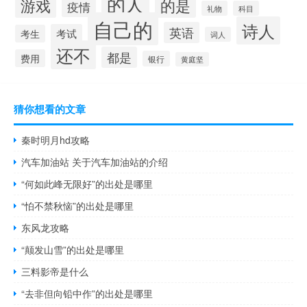
的人
的是
游戏
疫情
礼物
科目
自己的
诗人
英语
考试
考生
词人
还不
都是
费用
银行
黄庭坚
猜你想看的文章
秦时明月hd攻略
汽车加油站 关于汽车加油站的介绍
“何如此峰无限好”的出处是哪里
“怕不禁秋恼”的出处是哪里
东风龙攻略
“颠发山雪”的出处是哪里
三料影帝是什么
“去非但向铅中作”的出处是哪里