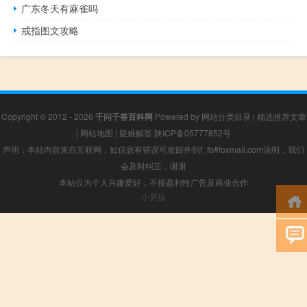
广东冬天有麻雀吗
戒指图文攻略
Copyright © 2012 - 2026
千问千答百科网
Powered by
网站分类目录
|
精选推荐文章
|
网站地图
|
疑难解答
陕ICP备05777852号
声明：本站内容来自互联网，如信息有错误可发邮件到f_fb#foxmail.com说明，我们
会及时纠正，谢谢
本站仅为个人兴趣爱好，不接盈利性广告及商业合作
小男孩