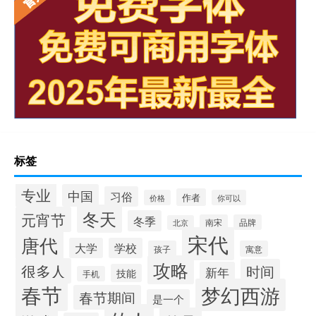
标签
专业
中国
习俗
作者
价格
你可以
冬天
元宵节
冬季
南宋
品牌
北京
宋代
唐代
大学
学校
孩子
寓意
攻略
很多人
时间
新年
技能
手机
春节
梦幻西游
春节期间
是一个