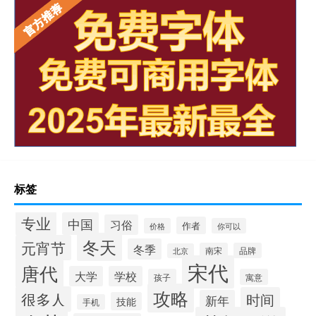
标签
专业
中国
习俗
作者
价格
你可以
冬天
元宵节
冬季
南宋
品牌
北京
宋代
唐代
大学
学校
孩子
寓意
攻略
很多人
时间
新年
技能
手机