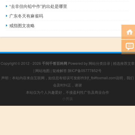
“去非但向铅中作”的出处是哪里
广东冬天有麻雀吗
戒指图文攻略
Copyright © 2012 - 2026
千问千答百科网
Powered by
网站分类目录
|
精选推荐文章
|
网站地图
|
疑难解答
陕ICP备05777852号
声明：本站内容来自互联网，如信息有错误可发邮件到f_fb#foxmail.com说明，我们
会及时纠正，谢谢
本站仅为个人兴趣爱好，不接盈利性广告及商业合作
小男孩