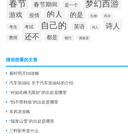
春节
梦幻西游
春节期间
是一个
的人
的是
游戏
疫情
礼物
科目
自己的
诗人
英语
考试
考生
词人
还不
都是
费用
银行
黄庭坚
猜你想看的文章
秦时明月hd攻略
汽车加油站 关于汽车加油站的介绍
“何如此峰无限好”的出处是哪里
“怕不禁秋恼”的出处是哪里
东风龙攻略
“颠发山雪”的出处是哪里
三料影帝是什么